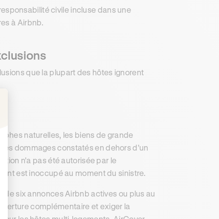
 responsabilité civile incluse dans une
res à Airbnb.
exclusions
usions que la plupart des hôtes ignorent
: Personnalisez vos Options
rophes naturelles, les biens de grande
s, les dommages constatés en dehors d'un
ation n'a pas été autorisée par le
ement est inoccupé au moment du sinistre.
se de six annonces Airbnb actives ou plus au
uverture complémentaire et exiger la
 pour les hôtes multi-logements, AirCover