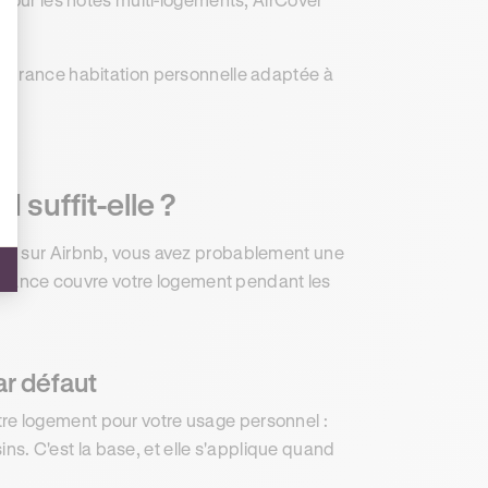
ssurance habitation personnelle adaptée à
 suffit-elle ?
ent sur Airbnb, vous avez probablement une
ssurance couvre votre logement pendant les
ar défaut
re logement pour votre usage personnel :
sins. C'est la base, et elle s'applique quand