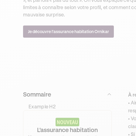
limites à connaître selon votre profil, et comment 
mauvaise surprise.
Je découvre l'assurance habitation Ornikar
Sommaire
À r
• A
Example H2
res
• V
NOUVEAU
cla
L'assurance habitation
• S