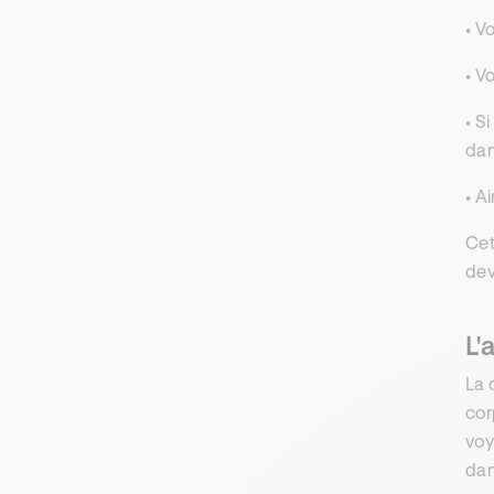
• V
• V
• S
dan
• A
Cet
dev
L'
La 
cor
voy
dan