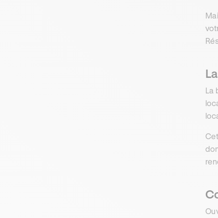
Mai
vot
Rés
La
La 
loc
loc
Cet
dom
ren
Co
Ouv