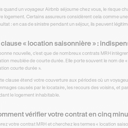
s quand un voyageur Airbnb séjourne chez vous, le risque chan
re logement. Certains assureurs considèrent cela comme une 
ultat : en cas de sinistre pendant un séjour, ils peuvent légit
 clause « location saisonnière » : indispens
bonne nouvelle, c'est que de nombreux contrats MRH intègren
ation meublée de courte durée. Elle porte souvent le nom de « 
ation courte durée ».
te clause étend votre couverture aux périodes où un voyageur 
mages causés par le locataire, les recours des voisins, et parf
dant le logement inhabitable.
mment vérifier votre contrat en cinq min
rez votre contrat MRH et cherchez les termes « location saison