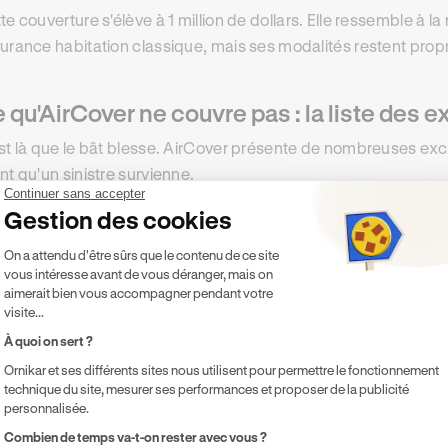
te couverture s'élève à 1 million de dollars. Elle ressemble à la
urance habitation classique, mais ses modalités restent prop
 qu'AirCover ne couvre pas : la liste des 
st là que le bât blesse. AirCover présente de nombreuses excl
nt qu'un sinistre survienne.
Continuer sans accepter
Gestion des cookies
s exclusions majeures d'AirCover
Plateforme de Gestion du Consentement 
On a attendu d'être sûrs que le contenu de ce site
vous intéresse avant de vous déranger, mais on
Cover ne couvre pas : l'usure normale du logement, les catast
aimerait bien vous accompagner pendant votre
eur (bijoux, œuvres d'art, espèces), les animaux domestique
visite...
our réservé sur la plateforme, et les logements dont la sous-loc
À quoi on sert ?
priétaire. La garantie ne fonctionne pas non plus si votre log
Ornikar et ses différents sites nous utilisent pour permettre le fonctionnement
technique du site, mesurer ses performances et proposer de la publicité
re point important : depuis le 1er mars 2025, si un hôte dispo
personnalisée.
ent du sinistre, AirCover peut s'appliquer uniquement en co
Axeptio consent
Combien de temps va-t-on rester avec vous ?
tribution de toute autre assurance applicable. Autrement dit,