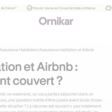
ier
¹
1ère auto-école de France³
Près de 1 jeune sur 2 nous 
 Assurance Habitation
/
Assurance habitation et Airbnb
ion et Airbnb :
nt couvert ?
rbnb ce week-end, ou vous partez séjourner dans un
cas, une question mérite d'être posée avant toute chose :
ette situation ? La réponse est souvent « pas totalement
ue couvre AirCover (la protection intégrée d'Airbnb), les