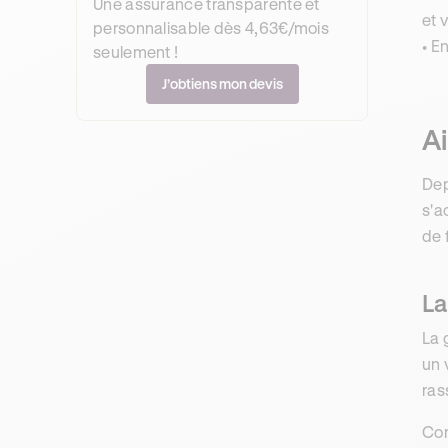
Une assurance transparente et
et 
personnalisable dès 4,63€/mois
• E
seulement !
J’obtiens mon devis
Ai
Dep
s'a
de 
La
La 
un 
ras
Con