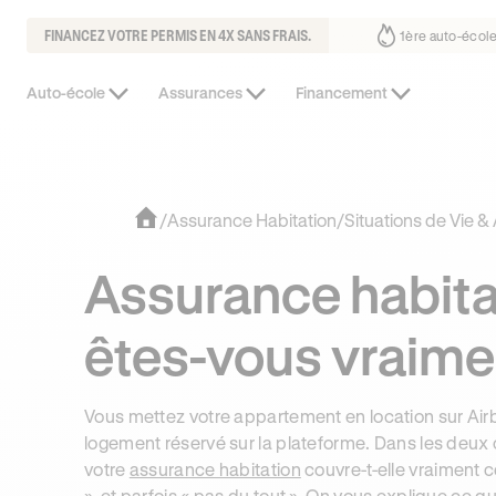
FINANCEZ VOTRE PERMIS EN 4X SANS FRAIS.
 fait déjà confiance
30% moins chère que l’auto-école de votre quart
Auto-école
Assurances
Financement
/
Assurance Habitation
/
Situations de Vie &
Assurance habitat
êtes-vous vraime
Vous mettez votre appartement en location sur Ai
logement réservé sur la plateforme. Dans les deux 
votre
assurance habitation
couvre-t-elle vraiment c
», et parfois « pas du tout ». On vous explique ce q