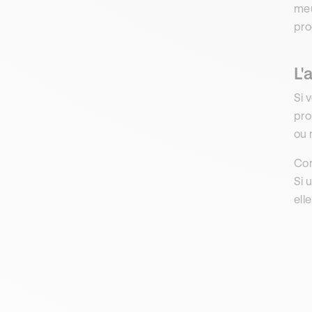
meu
pro
L'
Si 
pro
ou 
Con
Si 
ell