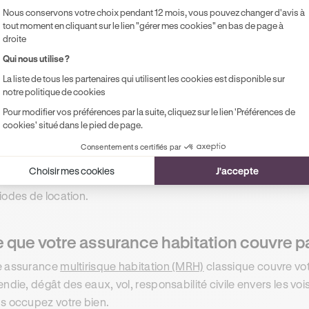
Nous conservons votre choix pendant 12 mois, vous pouvez changer d'avis à
le est nettement insuffisante.
tout moment en cliquant sur le lien "gérer mes cookies" en bas de page à
droite
bnb le reconnaît elle-même : AirCover ne remplace pas une a
Qui nous utilise ?
re situation.
La liste de tous les partenaires qui utilisent les cookies est disponible sur
notre politique de cookies
Pour modifier vos préférences par la suite, cliquez sur le lien 'Préférences de
us êtes propriétaire hôte : votre MRH
cookies' situé dans le pied de page.
Consentements certifiés par
vous possédez un logement et que vous le louez ponctuellem
Choisir mes cookies
J'accepte
urance habitation. La vraie question est de savoir si cette a
iodes de location.
 que votre assurance habitation couvre p
e assurance
multirisque habitation (MRH)
classique couvre vot
endie, dégât des eaux, vol, responsabilité civile envers les voi
s occupez votre bien.