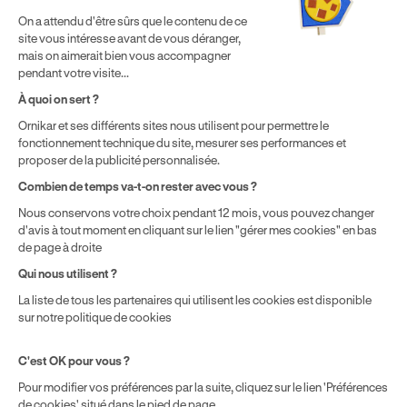
Politique de cookies
Gérer mes cookies
On a attendu d'être sûrs que le contenu de ce
* Détail des conditions de nos offres
site vous intéresse avant de vous déranger,
mais on aimerait bien vous accompagner
pendant votre visite...
Politique de prix : nos prix varient en fonction de votre
À quoi on sert ?
localisation géographique et du type de formules que vous
Ornikar et ses différents sites nous utilisent pour permettre le
achetez comme détaillé dans nos
Conditions Générales de
fonctionnement technique du site, mesurer ses performances et
Vente
.
proposer de la publicité personnalisée.
Combien de temps va-t-on rester avec vous ?
Nous conservons votre choix pendant 12 mois, vous pouvez changer
d'avis à tout moment en cliquant sur le lien "gérer mes cookies" en bas
de page à droite
Qui nous utilisent ?
La liste de tous les partenaires qui utilisent les cookies est disponible
sur notre politique de cookies
C'est OK pour vous ?
Pour modifier vos préférences par la suite, cliquez sur le lien 'Préférences
de cookies' situé dans le pied de page.