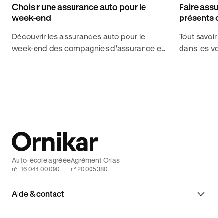
Choisir une assurance auto pour le
Faire assu
week-end
présents d
Découvrir les assurances auto pour le
Tout savoir
week-end des compagnies d'assurance et
dans les vo
les assureurs spécialisés pour les choisir les
ces risques
bonnes garanties avec Ornikar.
assurance 
Auto-école agréée
Agrément Orias
n°E16 044 00090
n° 20005380
Aide & contact