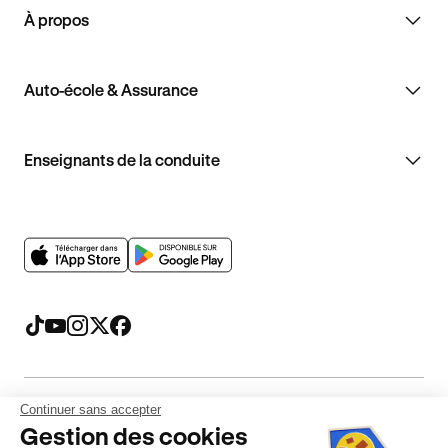
À propos
Auto-école & Assurance
Enseignants de la conduite
Continuer sans accepter
Mentions légales
CGV
CGU
Politique de confidentialité
Gestion des cookies