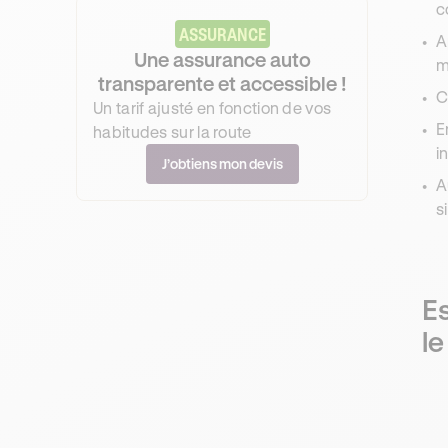
c
ASSURANCE
A
Une assurance auto
m
transparente et accessible !
C
Un tarif ajusté en fonction de vos
E
habitudes sur la route
i
J’obtiens mon devis
A
s
Es
le