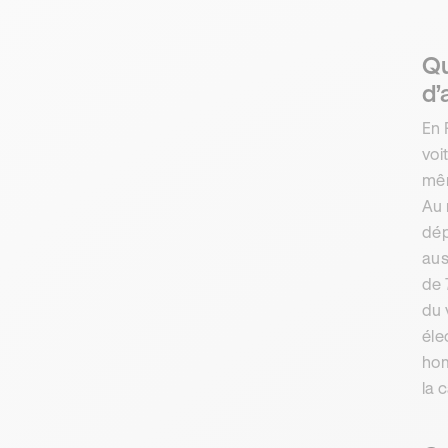
Qu
d’
En 
voi
mêm
Au 
dép
aus
de 
du 
éle
hom
la 