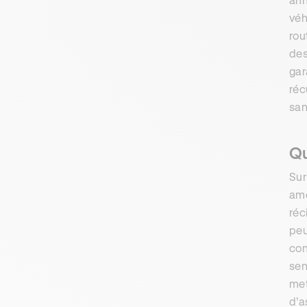
véh
rou
des
gar
réc
san
Qu
Sur
ame
réc
peu
con
sen
met
d’a