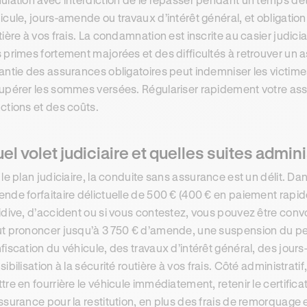
icule, jours-amende ou travaux d’intérêt général, et obligation 
tière à vos frais. La condamnation est inscrite au casier judici
 primes fortement majorées et des difficultés à retrouver un a
antie des assurances obligatoires peut indemniser les victime
upérer les sommes versées. Régulariser rapidement votre ass
ctions et des coûts.
el volet judiciaire et quelles suites admin
 le plan judiciaire, la conduite sans assurance est un délit. D
nde forfaitaire délictuelle de 500 € (400 € en paiement rapid
idive, d’accident ou si vous contestez, vous pouvez être convo
t prononcer jusqu’à 3 750 € d’amende, une suspension du perm
fiscation du véhicule, des travaux d’intérêt général, des jour
sibilisation à la sécurité routière à vos frais. Côté administrati
tre en fourrière le véhicule immédiatement, retenir le certific
ssurance pour la restitution, en plus des frais de remorquage 