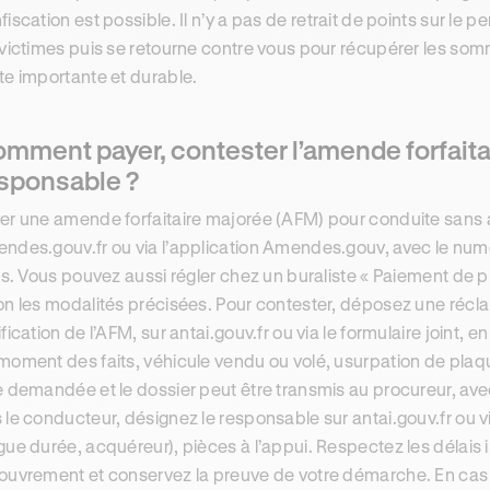
fiscation est possible. Il n’y a pas de retrait de points sur le
 victimes puis se retourne contre vous pour récupérer les som
te importante et durable.
mment payer, contester l’amende forfaita
sponsable ?
er une amende forfaitaire majorée (AFM) pour conduite sans a
ndes.gouv.fr ou via l’application Amendes.gouv, avec le numé
vis. Vous pouvez aussi régler chez un buraliste « Paiement de pr
on les modalités précisées. Pour contester, déposez une récla
ification de l’AFM, sur antai.gouv.fr ou via le formulaire joint, e
moment des faits, véhicule vendu ou volé, usurpation de plaqu
e demandée et le dossier peut être transmis au procureur, ave
 le conducteur, désignez le responsable sur antai.gouv.fr ou vi
gue durée, acquéreur), pièces à l’appui. Respectez les délais ins
ouvrement et conservez la preuve de votre démarche. En cas de