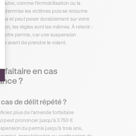
’ajouter, comme l’immobilisation ou la
 indemnise les victimes puis se retourne
des et peut peser durablement sur votre
on, les règles sont les mêmes. À retenir :
ur votre permis, car une suspension
ance avant de prendre le volant.
rfaitaire en cas
ance ?
cas de délit répété ?
iciez plus de l’amende forfaitaire
qui peut prononcer jusqu’à 3 750 €
uspension du permis jusqu’à trois ans,
terminé, immobilisation ou confiscation du