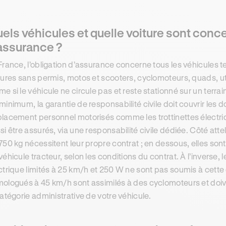
els véhicules et quelle voiture sont conce
assurance ?
France, l’obligation d’assurance concerne tous les véhicules te
tures sans permis, motos et scooters, cyclomoteurs, quads, util
e si le véhicule ne circule pas et reste stationné sur un terrain
minimum, la garantie de responsabilité civile doit couvrir le
lacement personnel motorisés comme les trottinettes électr
si être assurés, via une responsabilité civile dédiée. Côté at
750 kg nécessitent leur propre contrat ; en dessous, elles son
véhicule tracteur, selon les conditions du contrat. À l’inverse, 
ctrique limités à 25 km/h et 250 W ne sont pas soumis à cette 
ologués à 45 km/h sont assimilés à des cyclomoteurs et doive
catégorie administrative de votre véhicule.