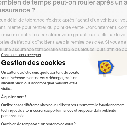
mbien de temps peut-on rouler après un a
assurance ?
un délai de tolérance n’existe après l’achat d’un véhicule : v
ant, même pour rentrer du point de vente. Concrètement, cont
nouveau contrat ou transférer votre garantie actuelle sur le vé
prise d’effet qui coïncident avec la remise des clés. Si vous 
r une assurance temporaire valable quelques jours afin de cou
Continuer sans accepter
s assurance vous expose à une amende forfaitaire délictuelle
Gestion des cookies
poursuites, jusqu’à 3 750 € d’amende, une suspension du permi
Plateforme de Gestion du Consentement 
icule. Conservez une preuve de couverture fournie par l’assureur
On a attendu d'être sûrs que le contenu de ce site
vous intéresse avant de vous déranger, mais on
prendre la route.
aimerait bien vous accompagner pendant votre
visite...
nduire sans assurance impacte-t-il votre
À quoi on sert ?
Ornikar et ses différents sites nous utilisent pour permettre le fonctionnement
duire sans assurance n’entraîne pas de retrait de points sur vo
technique du site, mesurer ses performances et proposer de la publicité
crite au permis à points. En revanche, elle peut toucher direct
personnalisée.
t prononcer une suspension du permis pouvant aller jusqu’à tro
Axeptio consent
Combien de temps va-t-on rester avec vous ?