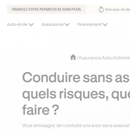
FINANCEZ VOTRE PERMIS EN 4X SANS FRAIS.
 fait déjà confiance
30% moins chère que l’auto-école de votre quarti
Auto-école
Assurances
Financement
/
Assurance Auto
/
Administ
Conduire sans as
quels risques, qu
faire ?
Vous envisagez de conduire une auto sans assuranc