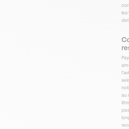
con
les
det
Co
re
Pay
ame
l’a
sel
not
au 
êtr
pas
lon
rec