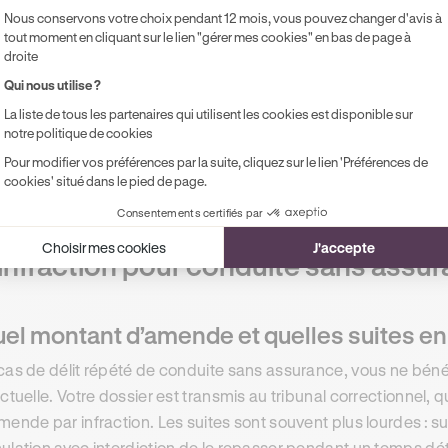
sibilisation à la sécurité routière. D’autres mesures peuvent s
Nous conservons votre choix pendant 12 mois, vous pouvez changer d'avis à
fiscation du véhicule. En cas d’accident, le Fonds de garantie
tout moment en cliquant sur le lien "gérer mes cookies" en bas de page à
droite
tre vous, ce qui engendre des conséquences financières lour
Qui nous utilise ?
uation de conducteur. Que vous soyez en permis probatoire ou n
bsence de points retirés ne signifie pas absence de risque po
La liste de tous les partenaires qui utilisent les cookies est disponible sur
notre politique de cookies
iciaire est possible. Le plus sûr est de régulariser votre assur
Pour modifier vos préférences par la suite, cliquez sur le lien 'Préférences de
cookies' situé dans le pied de page.
Consentements certifiés par
elles sanctions et quelle amende fo
Choisir mes cookies
J'accepte
infraction pour conduite sans assur
el montant d’amende et quelles suites en 
cas de délit répété de conduite sans assurance, vous ne bénéf
ictuelle. Votre dossier est transmis au tribunal correctionnel, 
mende par infraction. Les suites sont souvent plus lourdes : s
ulation avec interdiction de le repasser pendant un temps dé