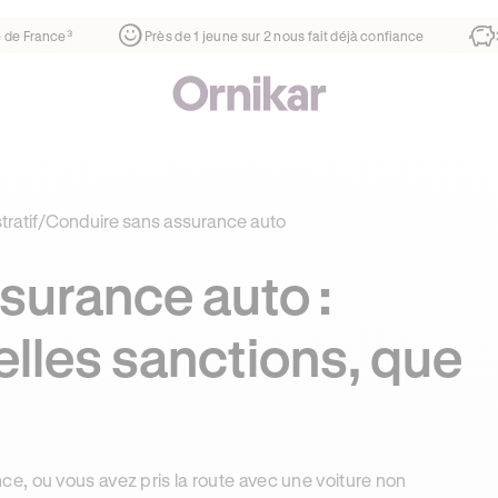
er
¹
1ère auto-école de France³
Près de 1 jeune sur 2 nous 
ratif
/
Conduire sans assurance auto
surance auto :
elles sanctions, que
e, ou vous avez pris la route avec une voiture non