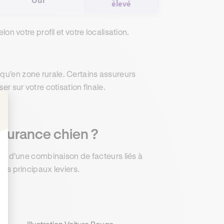
Oui
élevé
lon votre profil et votre localisation.
 qu'en zone rurale. Certains assureurs
er sur votre cotisation finale.
: Personnalisez vos Options
assurance chien ?
ulte d'une combinaison de facteurs liés à
les principaux leviers.