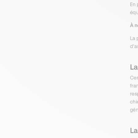
En 
équ
À n
La 
d'a
La
Cer
fra
res
chi
gén
La