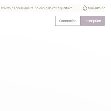
ait déjà confiance
30% moins chère que l’auto-école de votre quartie
Connexion
Inscription