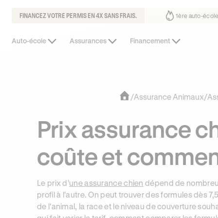
FINANCEZ VOTRE PERMIS EN 4X SANS FRAIS.
fait déjà confiance
30% moins chère que l’auto-école de votre quarti
Auto-école
Assurances
Financement
/
Assurance Animaux
/
As
Prix assurance c
coûte et commen
Le prix d'
une assurance chien
dépend de nombreux cr
profil à l'autre. On peut trouver des formules dès 7
de l'animal, la race et le niveau de couverture sou
qui fait varier le tarif, comment comparer les form