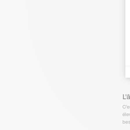
L'
C'e
éle
bes