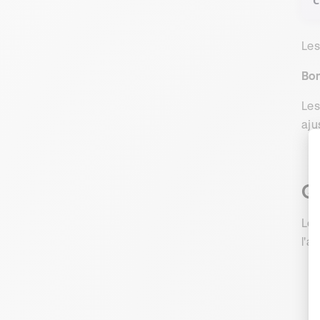
C
Les
Bon
Les
aju
Qu
Le 
l'a