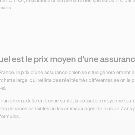
hez Ornikar, l'assurance chien démarre dès 7,58 euros TTC par 
uvrés
el est le prix moyen d'une assuranc
France, le prix d'une assurance chien se situe généralement en
rchette large, qui reflète des réalités très différentes selon le p
isi.
r un chien adulte en bonne santé, la cotisation moyenne tourn
ens de races sensibles ou les animaux âgés de plus de 7 ans
 formules.