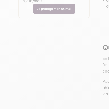
C
6,31€/mois
o
Je protège mon animal
Qu
En 
fou
cho
Pou
chi
les