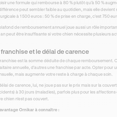
isir une formule qui rembourse à 80 % plutôt qu'à 50 % aug
différence peut sembler faible au quotidien, mais elle devient s
rurgicale à 1 500 euros : 50 % de prise en charge, c'est 750 eu
plafond de remboursement annuel joue aussi un rôle important
 an peut être insuffisante si votre chien nécessite plusieurs 
 franchise et le délai de carence
franchise est la somme déduite de chaque remboursement. Ce
faitaire annuelle, d'autres une franchise par acte. Opter pour 
suelle, mais augmente votre reste à charge à chaque soin.
délai de carence, lui, ne joue pas sur le prix mais sur la couvertu
cidents) à 30 jours (maladies), parfois plus pour les affectio
re chien n'est pas couvert.
avantage Ornikar à connaître :