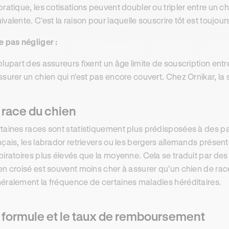
pratique, les cotisations peuvent doubler ou tripler entre un ch
ivalente. C'est la raison pour laquelle souscrire tôt est toujo
e pas négliger :
plupart des assureurs fixent un âge limite de souscription entre 7
ssurer un chien qui n'est pas encore couvert. Chez Ornikar, la 
 race du chien
taines races sont statistiquement plus prédisposées à des p
nçais, les labrador retrievers ou les bergers allemands prése
piratoires plus élevés que la moyenne. Cela se traduit par des 
en croisé est souvent moins cher à assurer qu'un chien de ra
éralement la fréquence de certaines maladies héréditaires.
 formule et le taux de remboursement