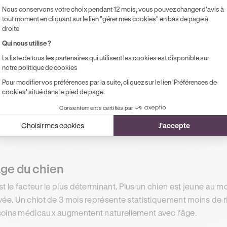
ASSURANCE CHIEN CHAT
Nous conservons votre choix pendant 12 mois, vous pouvez changer d'avis à
tout moment en cliquant sur le lien "gérer mes cookies" en bas de page à
Protégez votre animal dès 6,31€/mois
droite
Qui nous utilise ?
Remboursement en 5 jours ouvrés, sans frais de dossier
La liste de tous les partenaires qui utilisent les cookies est disponible sur
ni franchise. Choisissez la formule adaptée à votre chien
notre politique de cookies
ou votre chat.
Pour modifier vos préférences par la suite, cliquez sur le lien 'Préférences de
cookies' situé dans le pied de page.
Consentements certifiés par
Faire mon devis gratuitement
Choisir mes cookies
J'accepte
âge du chien
st le facteur le plus déterminant. Plus un chien est jeune au m
vée. Un chiot de 3 mois représente statistiquement moins de r
oins médicaux augmentent naturellement avec l'âge.