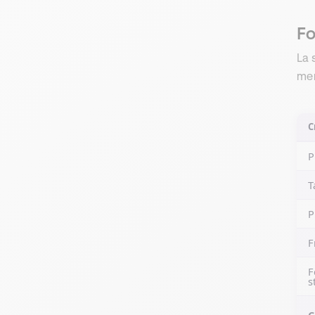
Fo
La 
men
C
P
T
P
F
F
s