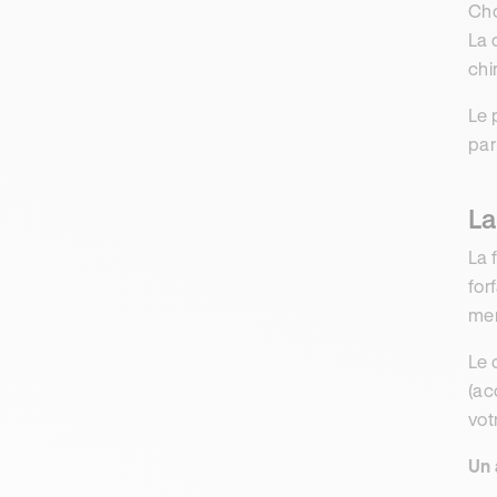
Cho
La 
chi
Le 
par
La
La 
for
men
Le 
(ac
vot
Un 