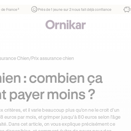
er
¹
1ère auto-école de France³
Près de 1 jeune sur 2 nous f
surance Chien
/
Prix assurance chien
hien : combien ça
t payer moins ?
itères, et il varie beaucoup plus qu'on ne le croit d'un
,58 euros par mois, et grimper jusqu'à 80 euros selon l'âge
haité. Dans cet article, on vous explique précisément ce
ules disponibles, et comment éviter de payer pour des