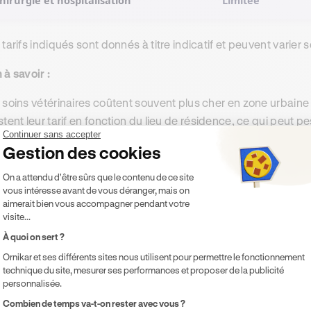
hirurgie et hospitalisation
Limitée
 tarifs indiqués sont donnés à titre indicatif et peuvent varier se
 à savoir :
 soins vétérinaires coûtent souvent plus cher en zone urbaine
stent leur tarif en fonction du lieu de résidence, ce qui peut pes
Continuer sans accepter
Gestion des cookies
Plateforme de Gestion du Consentement 
On a attendu d'être sûrs que le contenu de ce site
els critères font varier le prix de l'
vous intéresse avant de vous déranger, mais on
aimerait bien vous accompagner pendant votre
tarif d'une assurance santé pour chien n'est jamais fixe. Il rés
visite...
nimal, au contrat choisi et aux modalités d'indemnisation. Voici 
À quoi on sert ?
Ornikar et ses différents sites nous utilisent pour permettre le fonctionnement
technique du site, mesurer ses performances et proposer de la publicité
NOUVEAU
personnalisée.
Axeptio consent
Combien de temps va-t-on rester avec vous ?