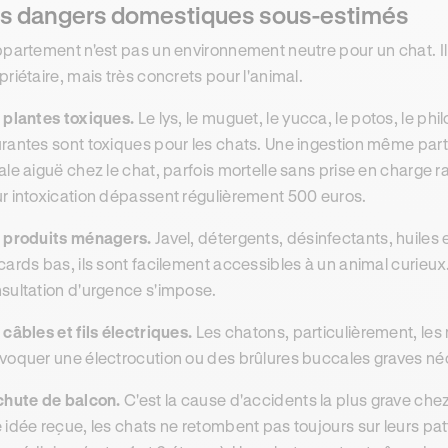
s dangers domestiques sous-estimés
ppartement n'est pas un environnement neutre pour un chat. Il
priétaire, mais très concrets pour l'animal.
 plantes toxiques.
Le lys, le muguet, le yucca, le potos, le ph
rantes sont toxiques pour les chats. Une ingestion même part
ale aiguë chez le chat, parfois mortelle sans prise en charge r
r intoxication dépassent régulièrement 500 euros.
 produits ménagers.
Javel, détergents, désinfectants, huiles e
cards bas, ils sont facilement accessibles à un animal curieux
sultation d'urgence s'impose.
 câbles et fils électriques.
Les chatons, particulièrement, le
voquer une électrocution ou des brûlures buccales graves néc
chute de balcon.
C'est la cause d'accidents la plus grave ch
 idée reçue, les chats ne retombent pas toujours sur leurs pa