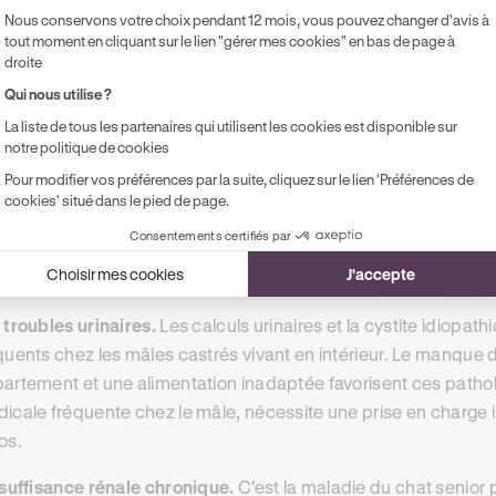
artement.
Nous conservons votre choix pendant 12 mois, vous pouvez changer d'avis à
tout moment en cliquant sur le lien "gérer mes cookies" en bas de page à
bésité.
Environ 30 % des chats en France sont en surpoids ou o
droite
vée chez les chats d'intérieur. Un chat sédentaire dépense mo
Qui nous utilise ?
nd du poids progressivement. L'obésité est elle-même un fact
La liste de tous les partenaires qui utilisent les cookies est disponible sur
ves : diabète, arthrose, problèmes cardiaques, pancréatite.
notre politique de cookies
Pour modifier vos préférences par la suite, cliquez sur le lien 'Préférences de
diabète sucré.
Il touche plus fréquemment les chats mâles cast
cookies' situé dans le pied de page.
s courants chez les chats d'appartement. Un chat diabétique n
Consentements certifiés par
tidiennes, des contrôles réguliers et un suivi vétérinaire à vie
Choisir mes cookies
J'accepte
bétique peut dépasser 800 à 1 200 euros.
 troubles urinaires.
Les calculs urinaires et la cystite idiopat
quents chez les mâles castrés vivant en intérieur. Le manque d'ac
artement et une alimentation inadaptée favorisent ces pathol
icale fréquente chez le mâle, nécessite une prise en charge 
os.
nsuffisance rénale chronique.
C'est la maladie du chat senior 