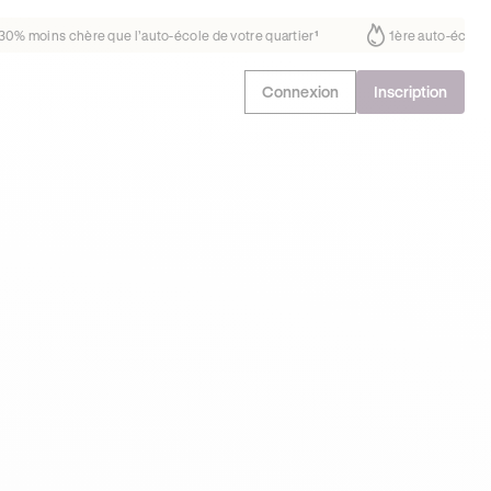
s chère que l’auto-école de votre quartier
¹
1ère auto-école de Fran
Connexion
Inscription