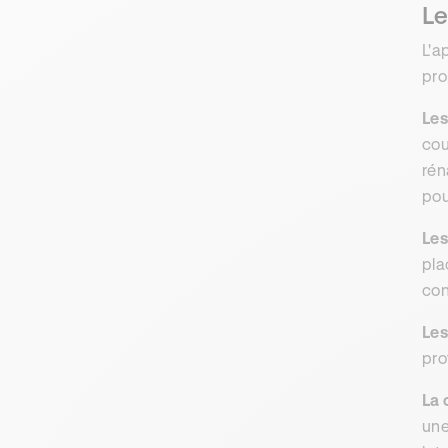
Le
L'a
pro
Les
cou
rén
pou
Les
pla
con
Les
pro
La 
une