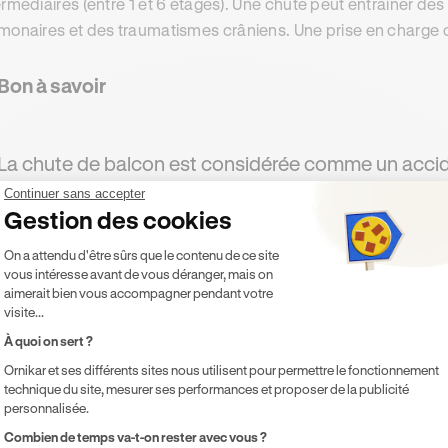
ermédiaires (entre 1 et 6 étages). Une chute peut entraîner des
monaires et des traumatismes crâniens. Une prise en charge 
Bon à savoir
La chute de balcon est considérée comme un accid
totalité des assureurs. Elle est donc couverte même 
Continuer sans accepter
Gestion des cookies
dès lors que votre formule inclut la garantie acciden
Plateforme de Gestion du Consentement 
s'échappe après la chute et est blessé sur la voie p
On a attendu d'être sûrs que le contenu de ce site
vous intéresse avant de vous déranger, mais on
être exclu selon les contrats.
aimerait bien vous accompagner pendant votre
visite...
À quoi on sert ?
s maladies liées à la sédentarité
Ornikar et ses différents sites nous utilisent pour permettre le fonctionnement
technique du site, mesurer ses performances et proposer de la publicité
st là que le profil du chat d'intérieur se distingue vraiment. M
personnalisée.
antage de pathologies chroniques liées au manque d'activité 
Axeptio consent
Combien de temps va-t-on rester avec vous ?