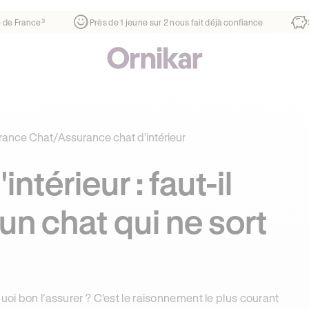
nce³
Près de 1 jeune sur 2 nous fait déjà confiance
30% moin
rance Chat
/
Assurance chat d'intérieur
ntérieur : faut-il
un chat qui ne sort
uoi bon l'assurer ? C'est le raisonnement le plus courant