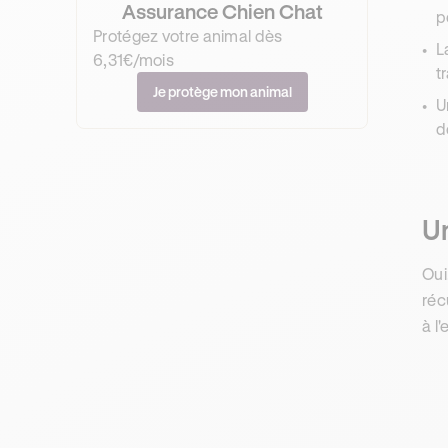
Assurance Chien Chat
p
Protégez votre animal dès
L
6,31€/mois
t
Je protège mon animal
U
d
Un
Oui
réc
à l