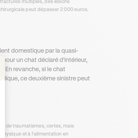
 fractures multiples, des lésions
chirurgicale peut dépasser 2 000 euros.
ent domestique par la quasi-
pour un chat déclaré d'intérieur,
t. En revanche, si le chat
: Personnalisez vos Options
ublique, ce deuxième sinistre peut
oins de traumatismes, certes, mais
physique et à l'alimentation en