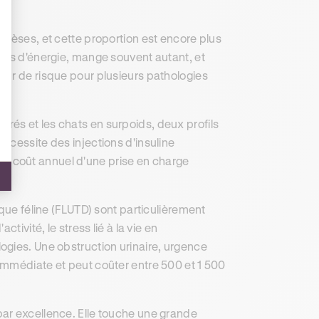
bèses, et cette proportion est encore plus
ins d'énergie, mange souvent autant, et
eur de risque pour plusieurs pathologies
rés et les chats en surpoids, deux profils
écessite des injections d'insuline
. Le coût annuel d'une prise en charge
hique féline (FLUTD) sont particulièrement
tivité, le stress lié à la vie en
ogies. Une obstruction urinaire, urgence
immédiate et peut coûter entre 500 et 1 500
par excellence. Elle touche une grande