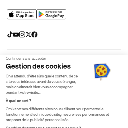
Continuer sans accepter
Mentions légales
CGV
CGU
Politique de confidentialité
Gestion des cookies
Politique de cookies
Gérer mes cookies
On a attendu d'être sûrs que le contenu de ce
* Détail des conditions de nos offres
site vous intéresse avant de vous déranger,
mais on aimerait bien vous accompagner
pendant votre visite...
Politique de prix : nos prix varient en fonction de votre
À quoi on sert ?
localisation géographique et du type de formules que vous
Ornikar et ses différents sites nous utilisent pour permettre le
achetez comme détaillé dans nos
Conditions Générales de
fonctionnement technique du site, mesurer ses performances et
Vente
.
proposer de la publicité personnalisée.
Combien de temps va-t-on rester avec vous ?