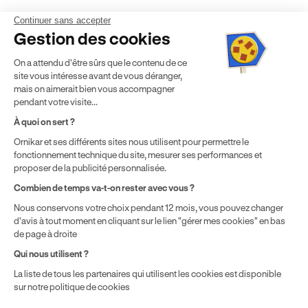
Continuer sans accepter
Mentions légales
CGV
CGU
Politique de confidentialité
Gestion des cookies
Politique de cookies
Gérer mes cookies
On a attendu d'être sûrs que le contenu de ce
* Détail des conditions de nos offres
site vous intéresse avant de vous déranger,
mais on aimerait bien vous accompagner
pendant votre visite...
Politique de prix : nos prix varient en fonction de votre
À quoi on sert ?
localisation géographique et du type de formules que vous
achetez comme détaillé dans nos
Conditions Générales de
Ornikar et ses différents sites nous utilisent pour permettre le
fonctionnement technique du site, mesurer ses performances et
Vente
.
proposer de la publicité personnalisée.
Combien de temps va-t-on rester avec vous ?
Nous conservons votre choix pendant 12 mois, vous pouvez changer
d'avis à tout moment en cliquant sur le lien "gérer mes cookies" en bas
de page à droite
Qui nous utilisent ?
La liste de tous les partenaires qui utilisent les cookies est disponible
sur notre politique de cookies