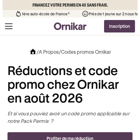
FINANCEZ VOTRE PERMIS EN 4X SANS FRAIS.
 l’auto-école de votre quartier
¹
1ère auto-école de France³
Inscription
/
A Propos
/
Codes promos Ornikar
Réductions et code
promo chez Ornikar
en août 2026
Et si vous pouviez avoir un code promo applicable sur
notre Pack Permis ?
Profiter de ma réduction