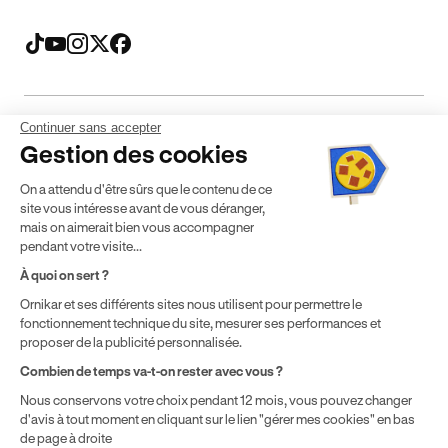
Continuer sans accepter
Mentions légales
CGV
CGU
Politique de confidentialité
Gestion des cookies
Politique de cookies
Gérer mes cookies
On a attendu d'être sûrs que le contenu de ce
* Détail des conditions de nos offres
site vous intéresse avant de vous déranger,
mais on aimerait bien vous accompagner
pendant votre visite...
Politique de prix : nos prix varient en fonction de votre
À quoi on sert ?
localisation géographique et du type de formules que vous
Ornikar et ses différents sites nous utilisent pour permettre le
achetez comme détaillé dans nos
Conditions Générales de
fonctionnement technique du site, mesurer ses performances et
Vente
.
proposer de la publicité personnalisée.
Combien de temps va-t-on rester avec vous ?
Nous conservons votre choix pendant 12 mois, vous pouvez changer
d'avis à tout moment en cliquant sur le lien "gérer mes cookies" en bas
de page à droite