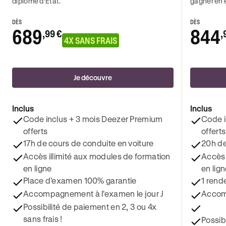
diplômé d’État.
gagner en 
DÈS
DÈS
689
844
,99 €
,
4X SANS FRAIS
Je découvre
Inclus
Inclus
Code inclus + 3 mois Deezer Premium
Code i
offerts
offerts
17h de cours de conduite en voiture
20h de
Accès illimité aux modules de formation
Accès 
en ligne
en lig
Place d’examen 100% garantie
1 rend
Accompagnement à l'examen le jour J
Accomp
Possibilité de paiement en 2, 3 ou 4x
sans frais !
Possib