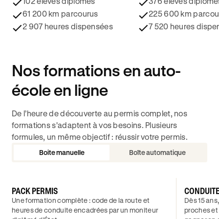
102 élèves diplomés
376 élèves diplomé
61 200 km parcourus
225 600 km parcou
2 907 heures dispensées
7 520 heures dispe
Nos formations en auto-
école en ligne
De l’heure de découverte au permis complet, nos
formations s'adaptent à vos besoins. Plusieurs
formules, un même objectif : réussir votre permis.
Boite manuelle
Boîte automatique
PACK PERMIS
CONDUIT
Une formation complète : code de la route et
Dès 15 ans,
heures de conduite encadrées par un moniteur
proches et