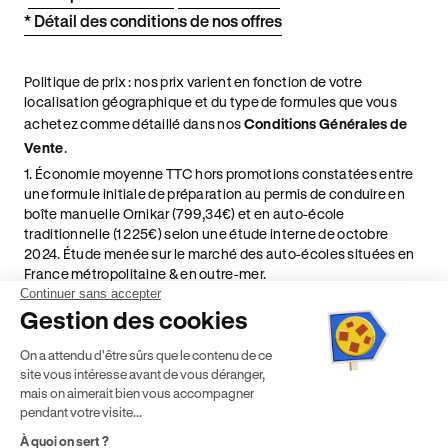
* Détail des conditions de nos offres
Politique de prix : nos prix varient en fonction de votre
localisation géographique et du type de formules que vous
achetez comme détaillé dans nos
Conditions Générales de
Vente
.
1. Économie moyenne TTC hors promotions constatées entre
une formule initiale de préparation au permis de conduire en
boîte manuelle Ornikar (799,34€) et en auto-école
traditionnelle (1 225€) selon une étude interne de octobre
2024. Étude menée sur le marché des auto-écoles situées en
France métropolitaine & en outre-mer.
Continuer sans accepter
2. D'après une étude interne de novembre 2024. Étude menée
Gestion des cookies
sur un échantillon aléatoire d'auto-écoles situées en France
métropolitaine & en outre-mer. Par formation initiale au code
On a attendu d'être sûrs que le contenu de ce
on entend un accès à des supports de révisions qui
site vous intéresse avant de vous déranger,
permettent de se former et se présenter à l'examen théorique
mais on aimerait bien vous accompagner
du code, selon les obligations légales en vigueur.
pendant votre visite...
5. Montant du financement CPF variable selon les droits
À quoi on sert ?
acquis par chaque bénéficiaire. Exemple donné pour un