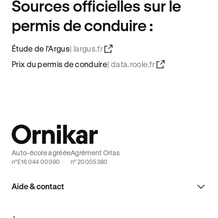
Sources officielles sur le
permis de conduire :
Étude de l'Argus
|
largus.fr
Prix du permis de conduire
|
data.roole.fr
Auto-école agréée
Agrément Orias
n°E16 044 00090
n° 20005380
Aide & contact