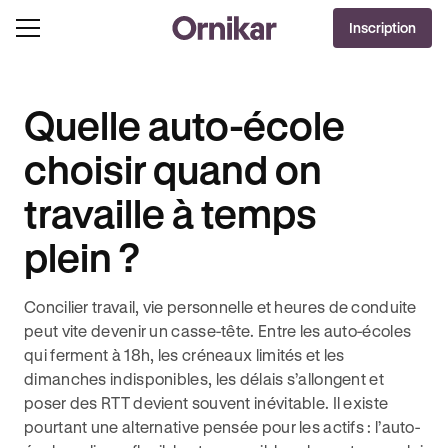
OFFRE EXCLUSIVE
Inscription
J'EN PROFITE !
0€ OFFERTS AVEC REVOLUT + 3 MOIS DEEZER PREMIUM OFFERTS* !
Quelle auto-école
choisir quand on
travaille à temps
plein ?
Concilier travail, vie personnelle et heures de conduite
peut vite devenir un casse-tête. Entre les auto-écoles
qui ferment à 18h, les créneaux limités et les
dimanches indisponibles, les délais s’allongent et
poser des RTT devient souvent inévitable. Il existe
pourtant une alternative pensée pour les actifs : l’auto-