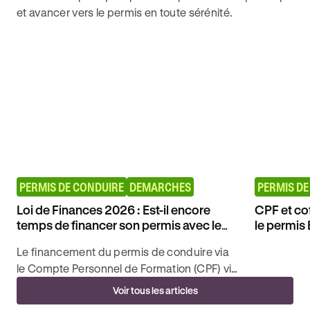
et avancer vers le permis en toute sérénité.
PERMIS DE CONDUIRE
DEMARCHES
PERMIS DE
Loi de Finances 2026 : Est-il encore
CPF et co
temps de financer son permis avec le
le permis
CPF ?
Le financement du permis de conduire via
le Compte Personnel de Formation (CPF) vit
ses dernières heures sous sa forme de
Voir tous les articles
"liberté totale".