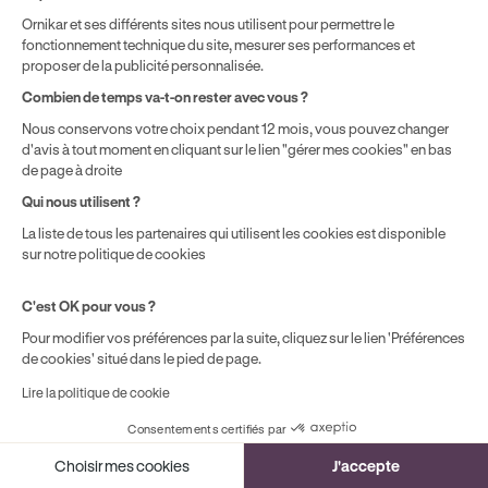
titulaire disposant de 500 € de droits CPF. Le reste à charge
Ornikar et ses différents sites nous utilisent pour permettre le
dépend du solde disponible sur le Compte Personnel de
fonctionnement technique du site, mesurer ses performances et
Formation et du prix de la formation choisie.
proposer de la publicité personnalisée.
Combien de temps va-t-on rester avec vous ?
Nous conservons votre choix pendant 12 mois, vous pouvez changer
d'avis à tout moment en cliquant sur le lien "gérer mes cookies" en bas
de page à droite
Qui nous utilisent ?
La liste de tous les partenaires qui utilisent les cookies est disponible
sur notre politique de cookies
C'est OK pour vous ?
Pour modifier vos préférences par la suite, cliquez sur le lien 'Préférences
de cookies' situé dans le pied de page.
Lire la politique de cookie
Consentements certifiés par
Cookies
Choisir mes cookies
J'accepte