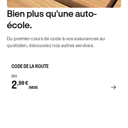
Bien plus qu'une auto-
DISPONIBILITÉ 6J/7
école.
Du premier cours de code à vos assurances au
quotidien, découvrez nos autres services.
CODE DE LA ROUTE
DÈS
2
,99 €
/MOIS