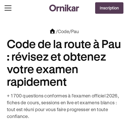
OFFRE EXCLUSIVE
Inscription
J'EN PROFITE !
TS* POUR TOUT ABONNEMENT AU CODE !
3 MOIS DEEZER PREMIUM OFFERTS* POUR
/
Code
/
Pau
Code de la route à Pau
: révisez et obtenez
votre examen
rapidement
+ 1 700 questions conformes à l'examen officiel 2026,
fiches de cours, sessions en live et examens blancs :
tout est réuni pour vous faire progresser en toute
confiance.