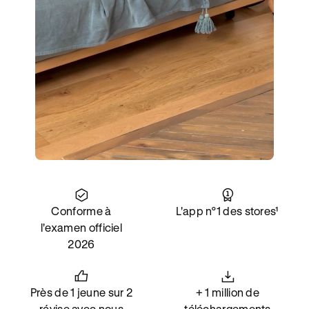
9 CENTRES À PROXIMITÉ
+2400 CANDIDATS À PAU
Conforme à
L'app n°1 des stores¹
l'examen officiel
2026
Près de 1 jeune sur 2
+ 1 million de
révise avec nous
téléchargements