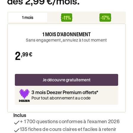
dès 2,99 €/mois.
-11%
-17%
1 mois
3 mois
6 mois
1 MOIS D'ABONNEMENT
Sans engagement, annulez à tout moment
2
,99 €
Je découvre gratuitement
3 mois Deezer Premium offerts*
Pour tout abonnement au code
Inclus
+ 1 700 questions conformes à l’examen 2026
135 fiches de cours claires et faciles à retenir