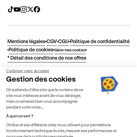
Mentions légales
CGV
CGU
Politique de confidentialité
Politique de cookies
Gérer mes cookies
* Détail des conditions de nos offres
Continuer sans accepter
Politique de prix : nos prix varient en fonction de votre
Gestion des cookies
localisation géographique et du type de formules que vous
achetez comme détaillé dans nos
Conditions Générales de
On a attendu d'être sûrs que le contenu de ce
site vous intéresse avant de vous déranger,
Vente
.
mais on aimerait bien vous accompagner
1. Classement dans la catégorie « Livres et références -
pendant votre visite...
Applications gratuites » sur Google Play Store au 26/09/2025.
À quoi on sert ?
Ornikar et ses différents sites nous utilisent pour permettre le
fonctionnement technique du site, mesurer ses performances et
proposer de la publicité personnalisée.