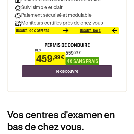
Suivi simple et clair
Paiement sécurisé et modulable
Moniteurs certifiés près de chez vous
JUSQU'À 100 € OFFERTS
JUSQU'À -100 €
PERMIS DE CONDUIRE
DÈS
559
,99 €
459
,99 €
4X SANS FRAIS
Je découvre
Vos centres d'examen en
bas de chez vous.