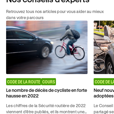
Retrouvez tous nos articles pour vous aider au mieux
dans votre parcours
CODE DE LA ROUTE
COURS
CODE DE L
Le nombre de décès de cycliste en forte
Neuf nou
hausse en 2022
adoptées
Les chiffres de la Sécurité routière de 2022
Le Conseil 
viennent d'être publiés, et ils montrent une
partagé s