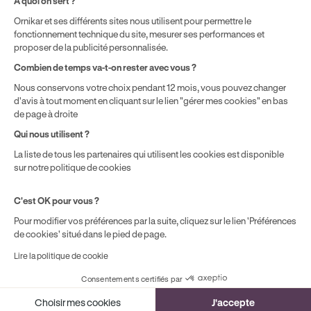
À quoi on sert ?
localisation géographique et du type de formules que vous
Ornikar et ses différents sites nous utilisent pour permettre le
achetez comme détaillé dans nos
Conditions Générales de
fonctionnement technique du site, mesurer ses performances et
Vente
.
proposer de la publicité personnalisée.
Combien de temps va-t-on rester avec vous ?
Nous conservons votre choix pendant 12 mois, vous pouvez changer
d'avis à tout moment en cliquant sur le lien "gérer mes cookies" en bas
de page à droite
Qui nous utilisent ?
La liste de tous les partenaires qui utilisent les cookies est disponible
sur notre politique de cookies
C'est OK pour vous ?
Pour modifier vos préférences par la suite, cliquez sur le lien 'Préférences
de cookies' situé dans le pied de page.
Lire la politique de cookie
Consentements certifiés par
Cookies
Choisir mes cookies
J'accepte