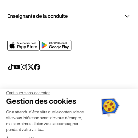
Enseignants de la conduite
Continuer sans accepter
Mentions légales
CGV
CGU
Politique de confidentialité
Gestion des cookies
Politique de cookies
Gérer mes cookies
On a attendu d'être sûrs que le contenu de ce
* Détail des conditions de nos offres
site vous intéresse avant de vous déranger,
mais on aimerait bien vous accompagner
pendant votre visite...
Politique de prix : nos prix varient en fonction de votre