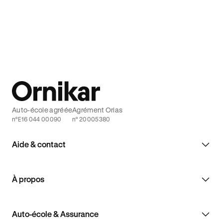
augmentation significative du nombre de
gouverneme
cyclistes décédés sur les routes
contre l'in
Auto-école agréée
Agrément Orias
n°E16 044 00090
n° 20005380
Aide & contact
À propos
Auto-école & Assurance