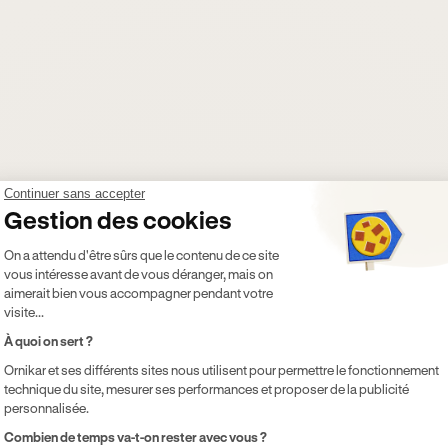
Continuer sans accepter
Gestion des cookies
Plateforme de Gestion du Consentement 
On a attendu d'être sûrs que le contenu de ce site
vous intéresse avant de vous déranger, mais on
aimerait bien vous accompagner pendant votre
visite...
À quoi on sert ?
Ornikar et ses différents sites nous utilisent pour permettre le fonctionnement
technique du site, mesurer ses performances et proposer de la publicité
personnalisée.
Axeptio consent
Combien de temps va-t-on rester avec vous ?