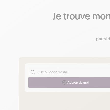
Je trouve mon
... parmi
Autour de moi