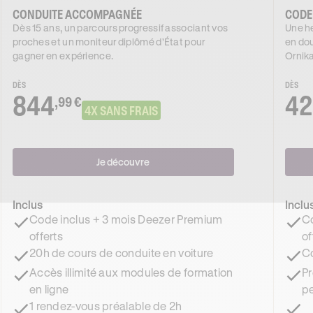
CONDUITE ACCOMPAGNÉE
CODE
Dès 15 ans, un parcours progressif associant vos
Une he
proches et un moniteur diplômé d’État pour
en dou
gagner en expérience.
Ornika
DÈS
DÈS
844
42
,99 €
4X SANS FRAIS
Je découvre
Inclus
Inclu
Code inclus + 3 mois Deezer Premium
Co
offerts
of
20h de cours de conduite en voiture
Co
Accès illimité aux modules de formation
Pr
en ligne
pe
1 rendez-vous préalable de 2h