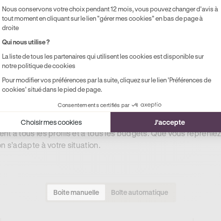
Nous conservons votre choix pendant 12 mois, vous pouvez changer d'avis à
tout moment en cliquant sur le lien "gérer mes cookies" en bas de page à
droite
Qui nous utilise ?
La liste de tous les partenaires qui utilisent les cookies est disponible sur
notre politique de cookies
Pour modifier vos préférences par la suite, cliquez sur le lien 'Préférences de
cookies' situé dans le pied de page.
rouler en Saône-et-Loire en
Consentements certifiés par
Choisir mes cookies
J'accepte
nt à tous les profils et à tous les budgets. Que vous reprenie
n s’adapte à votre situation.
Boite manuelle
Boîte automatique