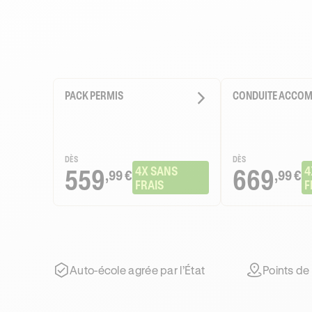
PACK PERMIS
CONDUITE ACCO
DÈS
DÈS
559
4X SANS 
669
4
,99 €
,99 €
FRAIS
F
Auto-école agrée par l’État
Points de