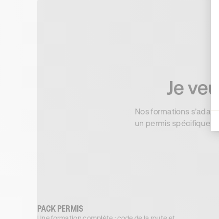
Je veu
Nos formations s'adapte
un permis spécifique : o
PACK PERMIS
Une formation complète : code de la route et