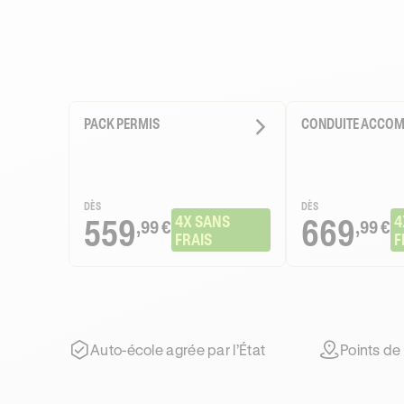
PACK PERMIS
CONDUITE ACCO
DÈS
DÈS
559
4X SANS 
669
4
,99 €
,99 €
FRAIS
F
Auto-école agrée par l’État
Points de