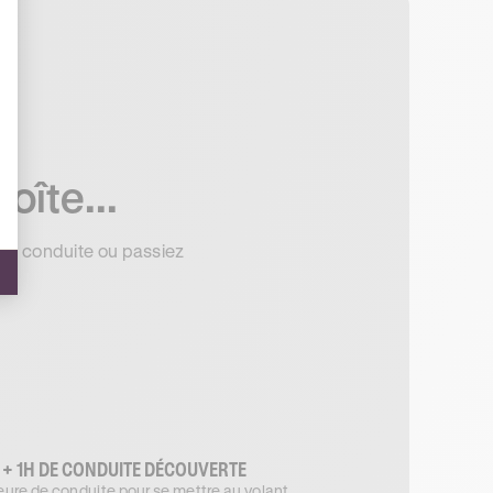
oîte...
z la conduite ou passiez
 + 1H DE CONDUITE DÉCOUVERTE
ure de conduite pour se mettre au volant