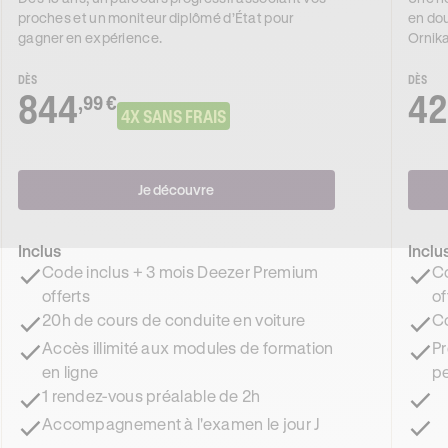
proches et un moniteur diplômé d’État pour
en dou
gagner en expérience.
Ornika
DÈS
DÈS
844
42
,99 €
4X SANS FRAIS
Je découvre
Inclus
Inclu
Code inclus + 3 mois Deezer Premium
Co
offerts
of
20h de cours de conduite en voiture
Co
Accès illimité aux modules de formation
Pr
en ligne
pe
1 rendez-vous préalable de 2h
Accompagnement à l'examen le jour J