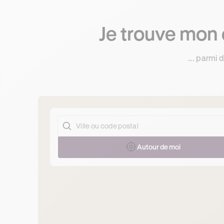
Je trouve mon 
... parmi
Autour de moi