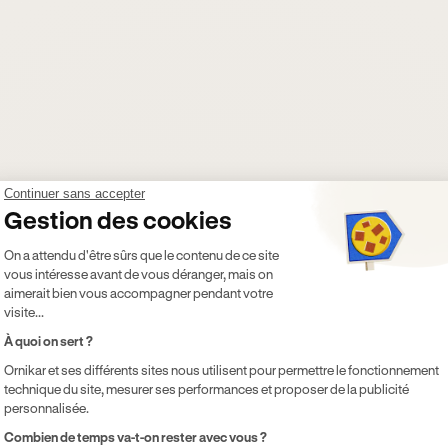
Continuer sans accepter
Gestion des cookies
Plateforme de Gestion du Consentement 
On a attendu d'être sûrs que le contenu de ce site
vous intéresse avant de vous déranger, mais on
aimerait bien vous accompagner pendant votre
visite...
À quoi on sert ?
Ornikar et ses différents sites nous utilisent pour permettre le fonctionnement
technique du site, mesurer ses performances et proposer de la publicité
personnalisée.
Axeptio consent
Combien de temps va-t-on rester avec vous ?