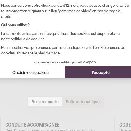
Nous conservons votre choix pendant 12 mois, vous pouvez changer d'avis à
tout moment en cliquant sur le lien "gérer mes cookies" en bas de page à
droite
Qui nous utilise ?
La liste de tous les partenaires qui utilisent les cookies est disponible sur
notre politique de cookies
Pour modifier vos préférences par la suite, cliquez sur le lien 'Préférences de
x rouler dans la Marne en b
cookies' situé dans le pied de page.
Consentements certifiés par
nt à tous les profils et à tous les budgets. Que vous reprenie
Choisir mes cookies
J'accepte
n s’adapte à votre situation.
Boite manuelle
Boîte automatique
CONDUITE ACCOMPAGNÉE
CODE
Dès 15 ans, un parcours progressif associant vos
Une he