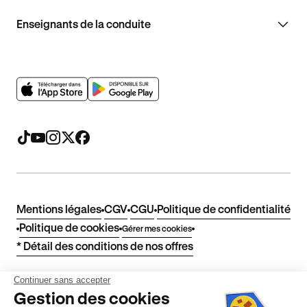
Enseignants de la conduite
Mentions légales
CGV
CGU
Politique de confidentialité
Politique de cookies
Gérer mes cookies
* Détail des conditions de nos offres
Continuer sans accepter
Politique de prix : nos prix varient en fonction de votre
Gestion des cookies
localisation géographique et du type de formules que vous