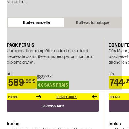
situation.
Boite manuelle
Boîte automatique
PACK PERMIS
CONDUIT
Une formation complète : code de la route et
Dès 15 ans,
heures de conduite encadrées par un moniteur
proches et
diplômé d’État.
gagner en 
DÈS
DÈS
689
,99 €
589
744
,99 €
,9
4X SANS FRAIS
PROMO
JUSQU'À -100 €
PROMO
Je découvre
Inclus
Inclus