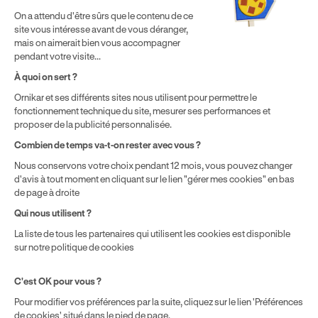
achetez comme détaillé dans nos
Conditions Générales de
On a attendu d'être sûrs que le contenu de ce
Vente
.
site vous intéresse avant de vous déranger,
mais on aimerait bien vous accompagner
¹ Économie moyenne TTC hors promotions constatées entre
pendant votre visite...
une formule initiale de préparation au permis de conduire en
boîte manuelle Ornikar (799,34€) et en auto-école
À quoi on sert ?
traditionnelle (1 225€) selon une étude interne de octobre
Ornikar et ses différents sites nous utilisent pour permettre le
2024. Étude menée sur le marché des auto-écoles situées en
fonctionnement technique du site, mesurer ses performances et
France métropolitaine & en outre-mer.
proposer de la publicité personnalisée.
Combien de temps va-t-on rester avec vous ?
Nous conservons votre choix pendant 12 mois, vous pouvez changer
d'avis à tout moment en cliquant sur le lien "gérer mes cookies" en bas
de page à droite
Qui nous utilisent ?
La liste de tous les partenaires qui utilisent les cookies est disponible
sur notre politique de cookies
C'est OK pour vous ?
Pour modifier vos préférences par la suite, cliquez sur le lien 'Préférences
de cookies' situé dans le pied de page.