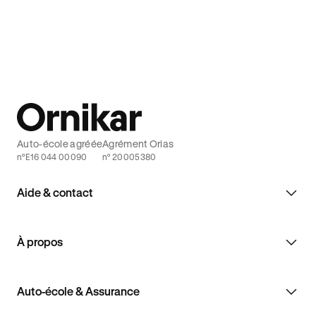
Auto-école agréée
Agrément Orias
n°E16 044 00090
n° 20005380
Aide & contact
À propos
Auto-école & Assurance