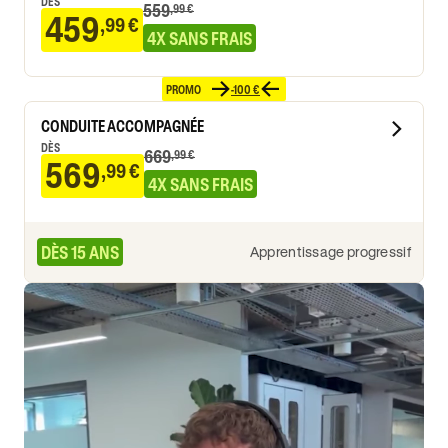
DÈS
559
,99 €
459
,99 €
4X SANS FRAIS
PROMO
-100 €
CONDUITE ACCOMPAGNÉE
DÈS
669
,99 €
569
,99 €
4X SANS FRAIS
DÈS 15 ANS
Apprentissage progressif