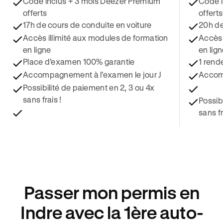
Code inclus + 3 mois Deezer Premium
Code i
offerts
offerts
17h de cours de conduite en voiture
20h de
Accès illimité aux modules de formation
Accès 
en ligne
en lig
Place d’examen 100% garantie
1 rend
Accompagnement à l'examen le jour J
Accomp
Possibilité de paiement en 2, 3 ou 4x
sans frais !
Possib
sans fr
Passer mon permis en
Indre avec la 1ère auto-