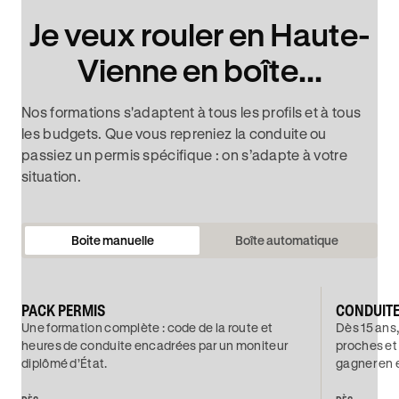
Je veux rouler en Haute-
Vienne en boîte...
Nos formations s'adaptent à tous les profils et à tous
les budgets. Que vous repreniez la conduite ou
passiez un permis spécifique : on s’adapte à votre
situation.
Boite manuelle
Boîte automatique
PACK PERMIS
CONDUIT
Une formation complète : code de la route et
Dès 15 ans,
heures de conduite encadrées par un moniteur
proches et
diplômé d’État.
gagner en 