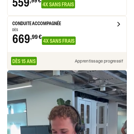
559
,99 €
4X SANS FRAIS
CONDUITE ACCOMPAGNÉE
DÈS
669
,99 €
4X SANS FRAIS
DÈS 15 ANS
Apprentissage progressif