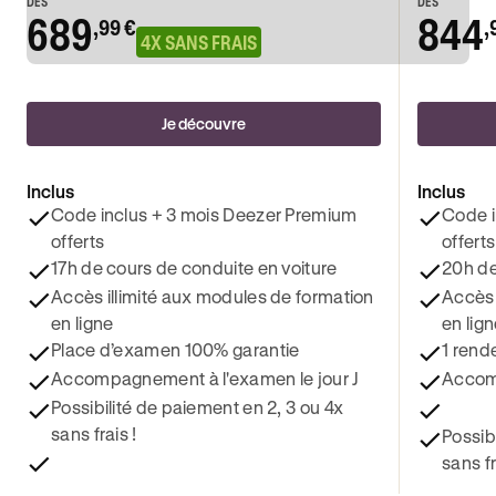
DÈS
DÈS
689
844
,99 €
,
4X SANS FRAIS
Je découvre
Inclus
Inclus
Code inclus + 3 mois Deezer Premium
Code i
offerts
offerts
17h de cours de conduite en voiture
20h de
Accès illimité aux modules de formation
Accès 
en ligne
en lig
Place d’examen 100% garantie
1 rend
Accompagnement à l'examen le jour J
Accomp
Possibilité de paiement en 2, 3 ou 4x
sans frais !
Possib
sans fr