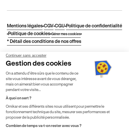
Mentions légales
CGV
CGU
Politique de confidentialité
Politique de cookies
Gérer mes cookies
* Détail des conditions de nos offres
Continuer sans accepter
Politique de prix : nos prix varient en fonction de votre
Gestion des cookies
localisation géographique et du type de formules que vous
achetez comme détaillé dans nos
Conditions Générales de
On a attendu d'être sûrs que le contenu de ce
Vente
.
site vous intéresse avant de vous déranger,
mais on aimerait bien vous accompagner
¹ Économie moyenne TTC hors promotions constatées entre
pendant votre visite...
une formule initiale de préparation au permis de conduire en
boîte manuelle Ornikar (799,34€) et en auto-école
À quoi on sert ?
traditionnelle (1 225€) selon une étude interne de octobre
Ornikar et ses différents sites nous utilisent pour permettre le
2024. Étude menée sur le marché des auto-écoles situées en
fonctionnement technique du site, mesurer ses performances et
France métropolitaine & en outre-mer.
proposer de la publicité personnalisée.
Combien de temps va-t-on rester avec vous ?