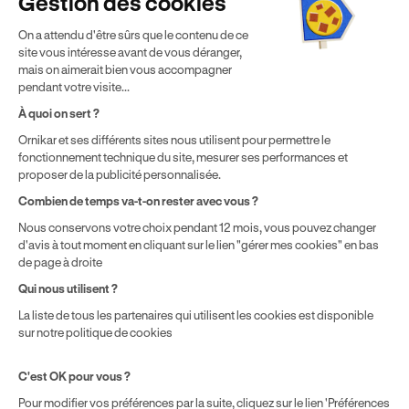
Gestion des cookies
localisation géographique et du type de formules que vous
achetez comme détaillé dans nos
Conditions Générales de
On a attendu d'être sûrs que le contenu de ce
Vente
.
site vous intéresse avant de vous déranger,
mais on aimerait bien vous accompagner
¹ Économie moyenne TTC hors promotions constatées entre
pendant votre visite...
une formule initiale de préparation au permis de conduire en
boîte manuelle Ornikar (799,34€) et en auto-école
À quoi on sert ?
traditionnelle (1 225€) selon une étude interne de octobre
Ornikar et ses différents sites nous utilisent pour permettre le
2024. Étude menée sur le marché des auto-écoles situées en
fonctionnement technique du site, mesurer ses performances et
France métropolitaine & en outre-mer.
proposer de la publicité personnalisée.
Combien de temps va-t-on rester avec vous ?
Nous conservons votre choix pendant 12 mois, vous pouvez changer
d'avis à tout moment en cliquant sur le lien "gérer mes cookies" en bas
de page à droite
Qui nous utilisent ?
La liste de tous les partenaires qui utilisent les cookies est disponible
sur notre politique de cookies
C'est OK pour vous ?
Pour modifier vos préférences par la suite, cliquez sur le lien 'Préférences