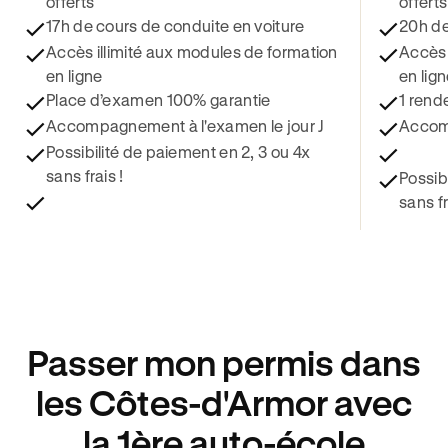
offerts
offerts
17h de cours de conduite en voiture
20h de
Accès illimité aux modules de formation
Accès 
en ligne
en lig
Place d’examen 100% garantie
1 rend
Accompagnement à l'examen le jour J
Accomp
Possibilité de paiement en 2, 3 ou 4x
sans frais !
Possib
sans fr
Passer mon permis dans
les Côtes-d'Armor avec
la 1ère auto-école