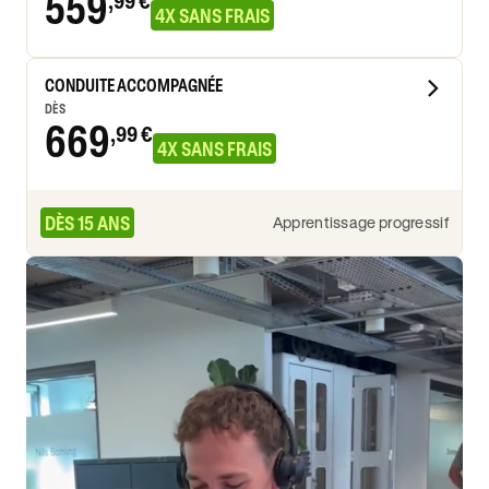
559
,99 €
4X SANS FRAIS
CONDUITE ACCOMPAGNÉE
DÈS
669
,99 €
4X SANS FRAIS
DÈS 15 ANS
Apprentissage progressif