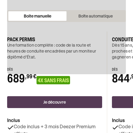
Boite manuelle
Boîte automatique
PACK PERMIS
CONDUIT
Une formation complète : code de la route et
Dès 15 ans,
heures de conduite encadrées par un moniteur
proches et
diplômé d’État.
gagner en 
DÈS
DÈS
689
844
,99 €
,
4X SANS FRAIS
Je découvre
Inclus
Inclus
Code inclus + 3 mois Deezer Premium
Code i