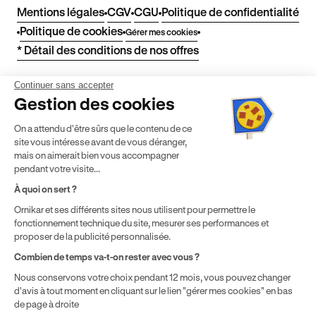
Mentions légales
CGV
CGU
Politique de confidentialité
Politique de cookies
Gérer mes cookies
* Détail des conditions de nos offres
Continuer sans accepter
Politique de prix : nos prix varient en fonction de votre
Gestion des cookies
localisation géographique et du type de formules que vous
achetez comme détaillé dans nos
Conditions Générales de
On a attendu d'être sûrs que le contenu de ce
Vente
.
site vous intéresse avant de vous déranger,
mais on aimerait bien vous accompagner
¹ Économie moyenne TTC hors promotions constatées entre
pendant votre visite...
une formule initiale de préparation au permis de conduire en
boîte manuelle Ornikar (799,34€) et en auto-école
À quoi on sert ?
traditionnelle (1 225€) selon une étude interne de octobre
Ornikar et ses différents sites nous utilisent pour permettre le
2024. Étude menée sur le marché des auto-écoles situées en
fonctionnement technique du site, mesurer ses performances et
France métropolitaine & en outre-mer.
proposer de la publicité personnalisée.
Combien de temps va-t-on rester avec vous ?
Nous conservons votre choix pendant 12 mois, vous pouvez changer
d'avis à tout moment en cliquant sur le lien "gérer mes cookies" en bas
de page à droite