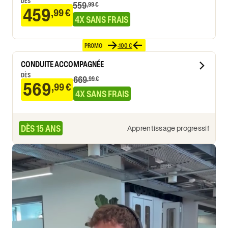
DÈS
559
,99 €
459
,99 €
4X SANS FRAIS
PROMO
-100 €
CONDUITE ACCOMPAGNÉE
DÈS
669
,99 €
569
,99 €
4X SANS FRAIS
DÈS 15 ANS
Apprentissage progressif