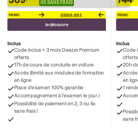
4X SANS FRAIS
PROMO
JUSQU'À -100 €
PROMO
Je découvre
Inclus
Inclus
Code inclus + 3 mois Deezer Premium
Code i
offerts
offerts
17h de cours de conduite en voiture
20h de
Accès illimité aux modules de formation
Accès 
en ligne
en lig
Place d’examen 100% garantie
1 rend
Accompagnement à l'examen le jour J
Accomp
Possibilité de paiement en 2, 3 ou 4x
sans frais !
Possib
sans fr