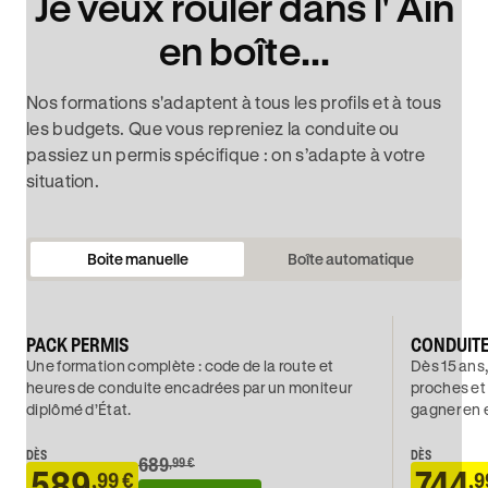
Je veux rouler dans l' Ain
en boîte...
Nos formations s'adaptent à tous les profils et à tous
les budgets. Que vous repreniez la conduite ou
passiez un permis spécifique : on s’adapte à votre
situation.
Boite manuelle
Boîte automatique
PACK PERMIS
CONDUIT
Une formation complète : code de la route et
Dès 15 ans,
heures de conduite encadrées par un moniteur
proches et
diplômé d’État.
gagner en 
DÈS
DÈS
689
,99 €
589
744
,99 €
,9