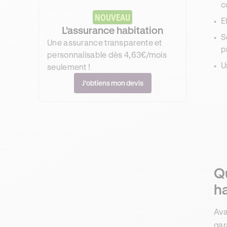
c
NOUVEAU
E
L'assurance habitation
S
Une assurance transparente et
p
personnalisable dès 4,63€/mois
U
seulement !
J’obtiens mon devis
Qu
ha
Ava
gar