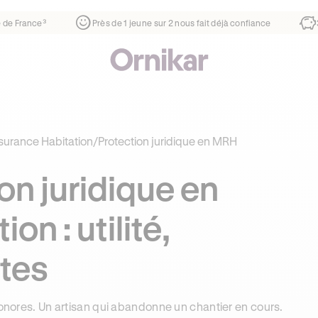
er
¹
1ère auto-école de France³
Près de 1 jeune sur 2 nous f
surance Habitation
/
Protection juridique en MRH
on juridique en
on : utilité,
ites
sonores. Un artisan qui abandonne un chantier en cours.