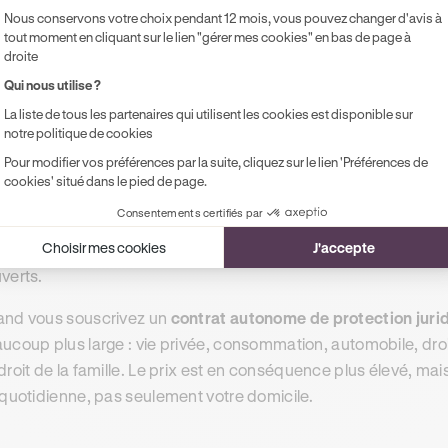
coût
Nous conservons votre choix pendant 12 mois, vous pouvez changer d'avis à
tout moment en cliquant sur le lien "gérer mes cookies" en bas de page à
ibre choix de l'avocat
Oui — garanti par la loi
droite
Art. L127-3 du Code des assurances
Qui nous utilise ?
rofil adapté
Locataire ou propriétaire souhaitant cou
La liste de tous les partenaires qui utilisent les cookies est disponible sur
les conflits liés au logement
notre politique de cookies
 de souscrire :
vérifiez si vous disposez déjà d'une protection juridique via votre carte ban
Pour modifier vos préférences par la suite, cliquez sur le lien 'Préférences de
oublons de couverture sont fréquents et inutiles.
cookies' situé dans le pied de page.
Consentements certifiés par
nd la protection juridique est
intégrée à votre contrat MRH
,
Choisir mes cookies
J'accepte
iges en lien direct avec votre logement. Les conflits profession
verts.
nd vous souscrivez un
contrat autonome de protection juri
ucoup plus large : vie privée, consommation, automobile, droi
droit de la famille. Le prix est en conséquence plus élevé, mai
 quotidienne, pas seulement votre domicile.