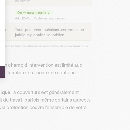
couverture
Oui — garanti par la loi
Art. L127-3 du Code des assurances
vrir
Toute personne souhaitant une protection
juridique globale au quotidien
caire, votre assurance auto ou une association de consommateurs.
 son champ d'intervention est limité aux
nels, familiaux ou fiscaux ne sont pas
dique
, la couverture est généralement
t du travail, parfois même certains aspects
s la protection couvre l'ensemble de votre