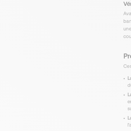
Vér
Ava
ban
une
cou
Pr
Ces
L
d
L
e
s
L
l