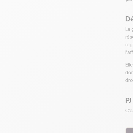
Dé
La 
rés
règ
l'a
Ell
dom
dro
PJ
C'e