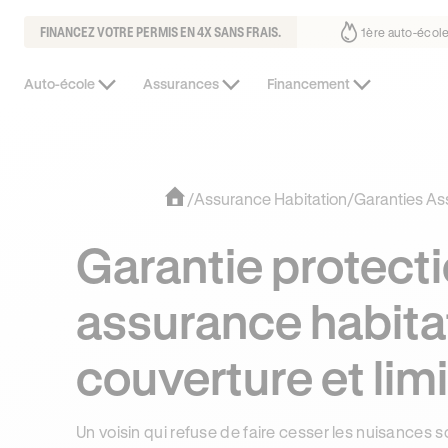
FINANCEZ VOTRE PERMIS EN 4X SANS FRAIS.
 fait déjà confiance
30% moins chère que l’auto-école de votre quarti
Auto-école
Assurances
Financement
/
Assurance Habitation
/
Garanties As
Garantie protecti
assurance habitati
couverture et lim
Un voisin qui refuse de faire cesser les nuisances 