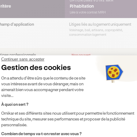
OPTION DANS VOTRE MRH
ritère
PJ habitation
Liée à votre contrat MRH
hamp d'application
Litiges liés au logement uniquement
Voisinage, bail, artisans, copropriété,
consommation logement
itiges professionnels
Non couvert
Continuer sans accepter
Gestion des cookies
ivorce et succession
Non couvert
Plateforme de Gestion du Consentement 
On a attendu d'être sûrs que le contenu de ce site
vous intéresse avant de vous déranger, mais on
aimerait bien vous accompagner pendant votre
élai de carence
1 à 3 mois
visite...
Jusqu'à 2 ans pour les litiges travaux
À quoi on sert ?
afond par litige
3 000 à 7 500 €
Ornikar et ses différents sites nous utilisent pour permettre le fonctionnement
Plafond souvent limité en entrée de gamme
technique du site, mesurer ses performances et proposer de la publicité
personnalisée.
ix indicatif
Inclus ou quelques €/mois
Axeptio consent
Combien de temps va-t-on rester avec vous ?
Compris dans la cotisation MRH ou option faib