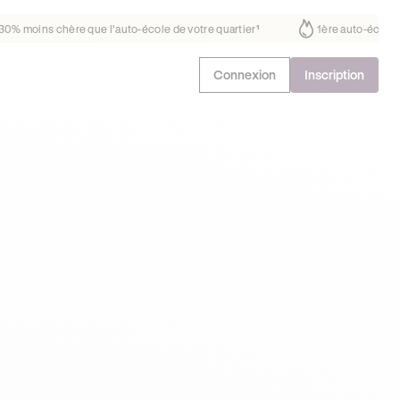
ait déjà confiance
30% moins chère que l’auto-école de votre quartie
Connexion
Inscription