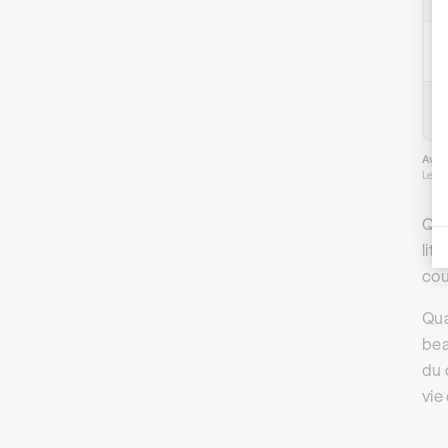
L
P
Avant
Les d
Qua
lit
cou
Qua
bea
du 
vie