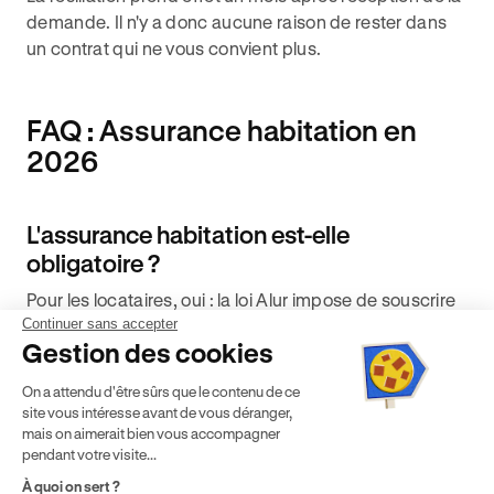
demande. Il n'y a donc aucune raison de rester dans
un contrat qui ne vous convient plus.
FAQ : Assurance habitation en
2026
L'assurance habitation est-elle
obligatoire ?
Pour les locataires, oui : la loi Alur impose de souscrire
Continuer sans accepter
une assurance couvrant au minimum les risques
Gestion des cookies
locatifs. Sans attestation, votre bailleur peut résilier
votre bail ou souscrire une assurance à votre place,
On a attendu d'être sûrs que le contenu de ce
souvent à un tarif majoré. Pour les propriétaires
site vous intéresse avant de vous déranger,
occupants, l'assurance n'est pas légalement
mais on aimerait bien vous accompagner
pendant votre visite...
obligatoire, mais elle reste indispensable pour se
protéger contre les sinistres. Découvrez en détail
dans
À quoi on sert ?