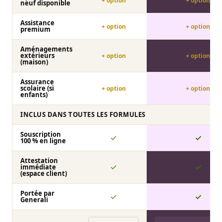
+ option
+ option
neuf disponible
Assistance
+ option
+ option
premium
Aménagements
extérieurs
+ option
+ option
(maison)
Assurance
scolaire (si
+ option
+ option
enfants)
INCLUS DANS TOUTES LES FORMULES
Souscription
✓
✓
100 % en ligne
Attestation
✓
✓
immédiate
(espace client)
Portée par
✓
✓
Generali