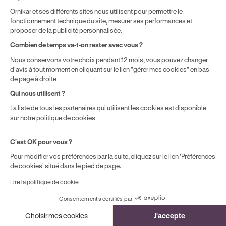
quels cas l'assurance habitation est obligatoire
.
Ornikar et ses différents sites nous utilisent pour permettre le
fonctionnement technique du site, mesurer ses performances et
proposer de la publicité personnalisée.
Quel est le prix moyen d'une assurance
Combien de temps va-t-on rester avec vous ?
habitation en 2026 ?
Nous conservons votre choix pendant 12 mois, vous pouvez changer
d'avis à tout moment en cliquant sur le lien "gérer mes cookies" en bas
Les tarifs varient selon le profil. On constate en 2026
de page à droite
environ 150 € par an pour un appartement locataire
Qui nous utilisent ?
avec une couverture de base, et entre 260 et 430 €
par an pour une maison en propriété selon la surface
La liste de tous les partenaires qui utilisent les cookies est disponible
sur notre politique de cookies
et les options. La moyenne nationale tous profils
confondus se situe autour de 196 à 210 € par an. La
C'est OK pour vous ?
localisation géographique, le nombre de pièces et la
valeur du capital mobilier sont les principaux facteurs
Pour modifier vos préférences par la suite, cliquez sur le lien 'Préférences
de cookies' situé dans le pied de page.
de variation de la prime.
Lire la politique de cookie
Qu'est-ce que la valeur à neuf dans une
Consentements certifiés par
Cookies
assurance habitation ?
Choisir mes cookies
J'accepte