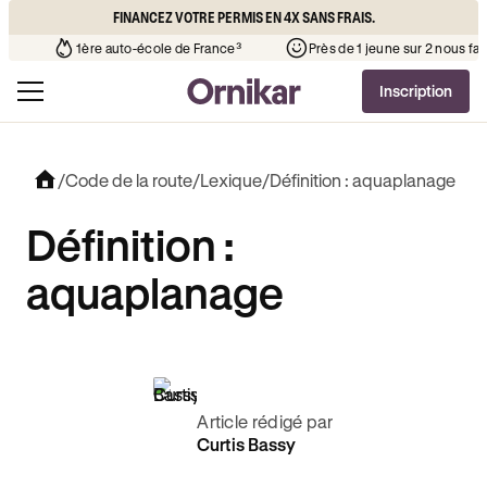
FINANCEZ VOTRE PERMIS EN 4X SANS FRAIS.
 que l’auto-école de votre quartier
¹
1ère auto-école de France³
Inscription
/
Code de la route
/
Lexique
/
Définition : aquaplanage
Définition :
aquaplanage
Article rédigé par
Curtis Bassy