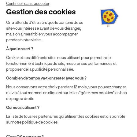
Continuer sans accepter
Mentions légales
CGV
CGU
Politique de confidentialité
Gestion des cookies
Politique de cookies
Gérer mes cookies
On a attendu d'être sûrs que le contenu de ce
* Détail des conditions de nos offres
site vous intéresse avant de vous déranger,
mais on aimerait bien vous accompagner
pendant votre visite...
Politique de prix : nos prix varient en fonction de votre
À quoi on sert ?
localisation géographique et du type de formules que vous
Ornikar et ses différents sites nous utilisent pour permettre le
achetez comme détaillé dans nos
Conditions Générales de
fonctionnement technique du site, mesurer ses performances et
Vente
.
proposer de la publicité personnalisée.
Combien de temps va-t-on rester avec vous ?
Nous conservons votre choix pendant 12 mois, vous pouvez changer
d'avis à tout moment en cliquant sur le lien "gérer mes cookies" en bas
de page à droite
Qui nous utilisent ?
La liste de tous les partenaires qui utilisent les cookies est disponible
sur notre politique de cookies
C'est OK pour vous ?