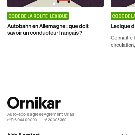
CODE DE LA ROUTE
LEXIQUE
CODE DE L
Autobahn en Allemagne : que doit
Lexique d
savoir un conducteur français ?
Connaître l
circulation
pour obten
le code de 
Auto-école agréée
Agrément Orias
n°E16 044 00090
n° 20005380
Aide & contact