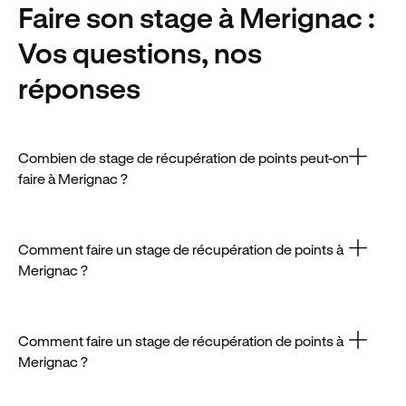
Faire son stage
à Merignac
:
Vos questions, nos
réponses
Combien de stage de récupération de points peut-on
faire à Merignac ?
Le tarif moyen d’un stage à Merignac est compris
entre 170€ et 230€, mais il peut varier en fonction de
la date ou du formateur.
Comment faire un stage de récupération de points à
Merignac ?
Il est possible de faire un stage à Merignac une fois
par an, selon les conditions fixées par le Code de la
route.
Comment faire un stage de récupération de points à
Merignac ?
Le processus pour s’inscrire à un stage à Merignac