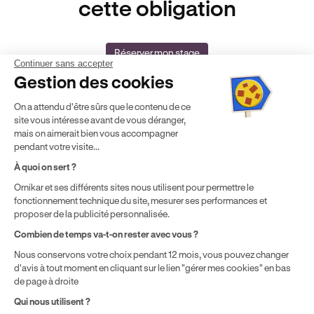
cette obligation
Réserver mon stage
Continuer sans accepter
Gestion des cookies
On a attendu d'être sûrs que le contenu de ce
site vous intéresse avant de vous déranger,
mais on aimerait bien vous accompagner
pendant votre visite...
Auto-école agréée
Agrément Orias
À quoi on sert ?
n°E16 044 00090
n° 20005380
Ornikar et ses différents sites nous utilisent pour permettre le
Aide & contact
fonctionnement technique du site, mesurer ses performances et
Club
proposer de la publicité personnalisée.
Auto-école & Assurance
Combien de temps va-t-on rester avec vous ?
Nos principales villes
Nous conservons votre choix pendant 12 mois, vous pouvez changer
Formation entreprise
d'avis à tout moment en cliquant sur le lien "gérer mes cookies" en bas
de page à droite
Qui nous utilisent ?