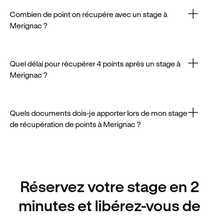
est rapide : sélectionnez une session agréée et
complétez le formulaire d’inscription.
Combien de point on récupére avec un stage à
Merignac ?
Le stage vous permet de regagner jusqu’à 4 points,
ce qui est également valable à Merignac.
Quel délai pour récupérer 4 points après un stage à
Merignac ?
Après avoir effectué votre stage à Merignac, il faut
compter quelques jours avant que les points ne
soient réattribués.
Quels documents dois-je apporter lors de mon stage
de récupération de points à Merignac ?
Le jour du stage à Merignac, pensez à prendre votre
carte d’identité et votre permis de conduire, tous
deux en cours de validité.
Réservez votre stage en 2
minutes et libérez-vous de