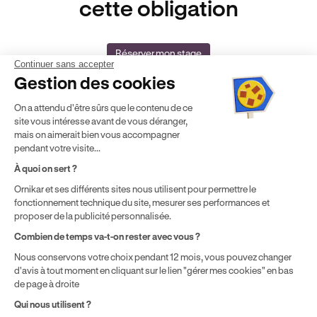
cette obligation
Réserver mon stage
Continuer sans accepter
Gestion des cookies
On a attendu d'être sûrs que le contenu de ce
site vous intéresse avant de vous déranger,
mais on aimerait bien vous accompagner
pendant votre visite...
Auto-école agréée
Agrément Orias
À quoi on sert ?
n°E16 044 00090
n° 20005380
Ornikar et ses différents sites nous utilisent pour permettre le
Aide & contact
fonctionnement technique du site, mesurer ses performances et
Club
proposer de la publicité personnalisée.
Auto-école & Assurance
Combien de temps va-t-on rester avec vous ?
Nos principales villes
Nous conservons votre choix pendant 12 mois, vous pouvez changer
Formation entreprise
d'avis à tout moment en cliquant sur le lien "gérer mes cookies" en bas
de page à droite
Qui nous utilisent ?