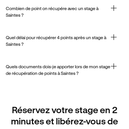
une plateforme agréée, sélectionnez une session
et confirmez votre inscription.
Combien de point on récupére avec un stage à
Saintes ?
Dans la limite des conditions légales, un stage à
Saintes permet de créditer 4 points sur votre permis.
Quel délai pour récupérer 4 points après un stage à
Saintes ?
La récupération effective des points prend souvent
entre 48 et 72h après le stage à Saintes.
Quels documents dois-je apporter lors de mon stage
de récupération de points à Saintes ?
Les documents requis à Saintes sont classiques :
permis de conduire et pièce d’identité à jour.
Réservez votre stage en 2
minutes et libérez-vous de