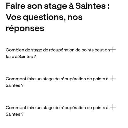
Faire son stage
à Saintes
:
Vos questions, nos
réponses
Combien de stage de récupération de points peut-on
faire à Saintes ?
Dans Saintes, prévoyez un budget d’environ 200€
pour effectuer un stage de récupération de points.
Comment faire un stage de récupération de points à
Saintes ?
Il est possible de faire un stage à Saintes une fois par
an, selon les conditions fixées par le Code de la
route.
Comment faire un stage de récupération de points à
Saintes ?
Pour réserver un stage à Saintes, rendez-vous sur