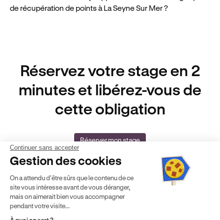
de récupération de points à La Seyne Sur Mer ?
Pour participer à une session à La Seyne Sur Mer,
vous devez présenter une pièce d'identité et votre
permis le jour J.
Réservez votre stage en 2
minutes et libérez-vous de
cette obligation
Réserver mon stage
Continuer sans accepter
Gestion des cookies
On a attendu d'être sûrs que le contenu de ce
site vous intéresse avant de vous déranger,
mais on aimerait bien vous accompagner
pendant votre visite...
Auto-école agréée
Agrément Orias
À quoi on sert ?