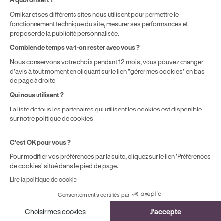
n°E16 044 00090
n° 20005380
Ornikar et ses différents sites nous utilisent pour permettre le
Aide & contact
fonctionnement technique du site, mesurer ses performances et
Club
proposer de la publicité personnalisée.
Auto-école & Assurance
Combien de temps va-t-on rester avec vous ?
Nos principales villes
Nous conservons votre choix pendant 12 mois, vous pouvez changer
Formation entreprise
d'avis à tout moment en cliquant sur le lien "gérer mes cookies" en bas
de page à droite
Qui nous utilisent ?
Mentions légales
CGV
CGU
Politique de confidentialité
Politique de cookies
La liste de tous les partenaires qui utilisent les cookies est disponible
Gérer mes cookies
sur notre politique de cookies
C'est OK pour vous ?
Pour modifier vos préférences par la suite, cliquez sur le lien 'Préférences
de cookies' situé dans le pied de page.
Lire la politique de cookie
Consentements certifiés par
Cookies
Choisir mes cookies
J'accepte