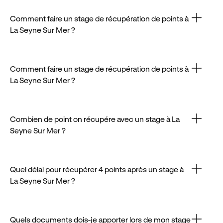
récupération de points démarrent aux alentours de
170€, et peuvent aller jusqu'à 250€ selon le centre
Comment faire un stage de récupération de points à
choisi.
La Seyne Sur Mer ?
À La Seyne Sur Mer, la loi autorise un stage par an
pour récupérer des points, sous réserve d’éligibilité.
Comment faire un stage de récupération de points à
La Seyne Sur Mer ?
Plusieurs centres à La Seyne Sur Mer permettent de
réserver un stage en ligne en quelques clics.
Pensez à vous y prendre à l’avance.
Combien de point on récupére avec un stage à La
Seyne Sur Mer ?
Un stage effectué à La Seyne Sur Mer permet de
récupérer jusqu’à 4 points maximum, dans les
conditions prévues par la loi.
Quel délai pour récupérer 4 points après un stage à
La Seyne Sur Mer ?
Vos points sont généralement crédités sous 48
heures après la fin du stage à La Seyne Sur Mer, une
fois le dossier transmis.
Quels documents dois-je apporter lors de mon stage