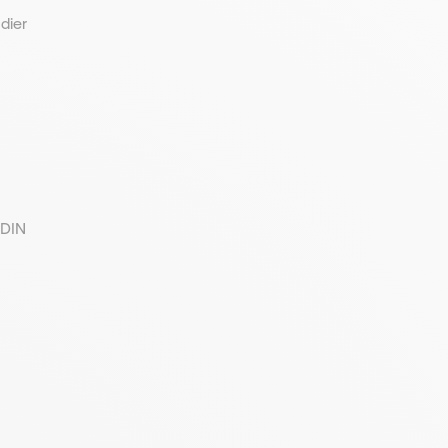
dier
ODIN