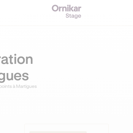
ation
igues
points à Martigues