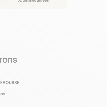
partenaires
agréés
.
irons
UEROUSSE
nce