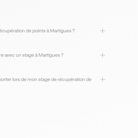
cupération de points à Martigues ?
risée à Martigues,
s entre deux
e avec un stage à Martigues ?
igues, vous pourrez
e votre solde soit
orter lors de mon stage de récupération de
artigues, vous
 officielle et votre