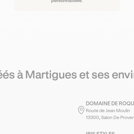
personnalisée
.
réés
à Martigues
et ses env
DOMAINE DE ROQ
Route de Jean Moulin
13300, Salon De Prove
IBIS STYLES