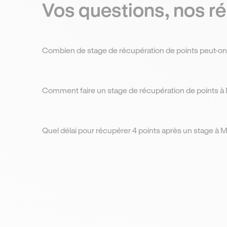
Vos questions, nos r
Combien de stage de récupération de points peut-on 
Dans Martigues, prévoyez un budget d’environ
200€ pour effectuer un stage de récupération de
Comment faire un stage de récupération de points à 
points.
Le processus pour s’inscrire à un stage à Martigues
est rapide : sélectionnez une session agréée et
Quel délai pour récupérer 4 points après un stage à M
complétez le formulaire d’inscription.
Le délai moyen pour voir vos points ajoutés après un
stage à Martigues est de 2 à 3 jours ouvrés.