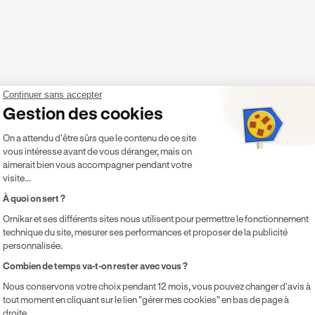
Continuer sans accepter
Gestion des cookies
Plateforme de Gestion du Consentement 
es
et ses environs
On a attendu d'être sûrs que le contenu de ce site
vous intéresse avant de vous déranger, mais on
aimerait bien vous accompagner pendant votre
visite...
À quoi on sert ?
Ornikar et ses différents sites nous utilisent pour permettre le fonctionnement
technique du site, mesurer ses performances et proposer de la publicité
personnalisée.
Axeptio consent
Combien de temps va-t-on rester avec vous ?
Nous conservons votre choix pendant 12 mois, vous pouvez changer d'avis à
tout moment en cliquant sur le lien "gérer mes cookies" en bas de page à
droite