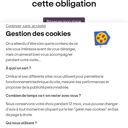
cette obligation
Réserver mon stage
Continuer sans accepter
Gestion des cookies
On a attendu d'être sûrs que le contenu de ce
site vous intéresse avant de vous déranger,
mais on aimerait bien vous accompagner
pendant votre visite...
Auto-école agréée
Agrément Orias
À quoi on sert ?
n°E16 044 00090
n° 20005380
Ornikar et ses différents sites nous utilisent pour permettre le
Aide & contact
fonctionnement technique du site, mesurer ses performances et
Club
proposer de la publicité personnalisée.
Auto-école & Assurance
Combien de temps va-t-on rester avec vous ?
Nos principales villes
Nous conservons votre choix pendant 12 mois, vous pouvez changer
Formation entreprise
d'avis à tout moment en cliquant sur le lien "gérer mes cookies" en bas
de page à droite
Qui nous utilisent ?