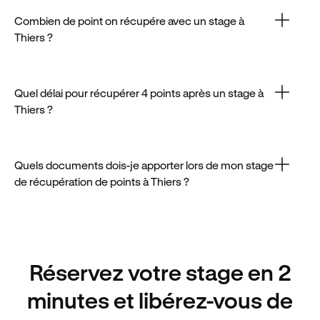
rapide : sélectionnez une session agréée et
complétez le formulaire d’inscription.
Combien de point on récupére avec un stage à
Thiers ?
Un stage effectué à Thiers permet de récupérer
jusqu’à 4 points maximum, dans les conditions
prévues par la loi.
Quel délai pour récupérer 4 points après un stage à
Thiers ?
Le traitement du dossier post-stage à Thiers prend
en moyenne 2 jours avant la réattribution des points.
Quels documents dois-je apporter lors de mon stage
de récupération de points à Thiers ?
Lors de votre venue au stage à Thiers, vous devrez
fournir une pièce d’identité officielle et votre permis.
Réservez votre stage en 2
minutes et libérez-vous de