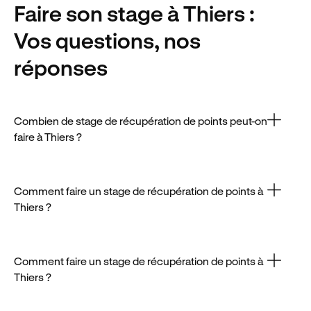
Faire son stage
à Thiers
:
Vos questions, nos
réponses
Combien de stage de récupération de points peut-on
faire à Thiers ?
Les centres agréés de Thiers proposent en général
des stages entre 180 et 240 euros, selon les
prestations incluses.
Comment faire un stage de récupération de points à
Thiers ?
Une seule session par an est autorisée à Thiers,
avec un délai minimum de 12 mois entre deux
stages.
Comment faire un stage de récupération de points à
Thiers ?
Le processus pour s’inscrire à un stage à Thiers est