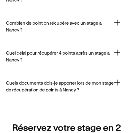
Plusieurs centres à Nancy permettent de réserver
un stage en ligne en quelques clics. Pensez à vous y
prendre à l’avance.
Combien de point on récupére avec un stage à
Nancy ?
En suivant un stage agréé à Nancy, vous pourrez
récupérer 4 points, à condition que votre solde soit
positif.
Quel délai pour récupérer 4 points après un stage à
Nancy ?
La récupération effective des points prend souvent
entre 48 et 72h après le stage à Nancy.
Quels documents dois-je apporter lors de mon stage
de récupération de points à Nancy ?
Les documents requis à Nancy sont classiques :
permis de conduire et pièce d’identité à jour.
Réservez votre stage en 2