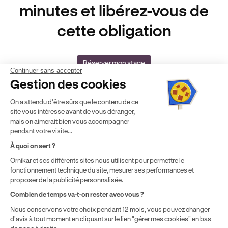
minutes et libérez-vous de
cette obligation
Réserver mon stage
Continuer sans accepter
Gestion des cookies
On a attendu d'être sûrs que le contenu de ce
site vous intéresse avant de vous déranger,
mais on aimerait bien vous accompagner
pendant votre visite...
Auto-école agréée
Agrément Orias
À quoi on sert ?
n°E16 044 00090
n° 20005380
Ornikar et ses différents sites nous utilisent pour permettre le
Aide & contact
fonctionnement technique du site, mesurer ses performances et
Club
proposer de la publicité personnalisée.
Auto-école & Assurance
Combien de temps va-t-on rester avec vous ?
Nos principales villes
Nous conservons votre choix pendant 12 mois, vous pouvez changer
Formation entreprise
d'avis à tout moment en cliquant sur le lien "gérer mes cookies" en bas