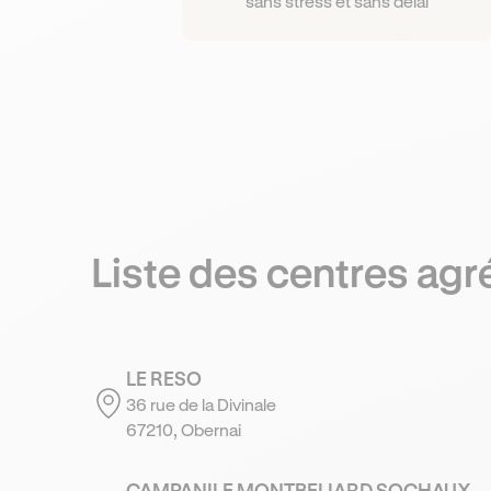
sans stress et sans délai
Liste des centres ag
LE RESO
36 rue de la Divinale
67210, Obernai
CAMPANILE MONTBELIARD SOCHAUX