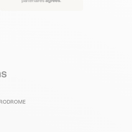
partenaires
agréés
.
ns
ERODROME