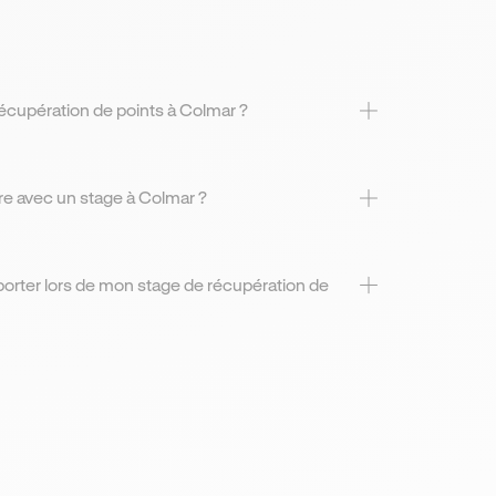
écupération de points à Colmar ?
risée à Colmar,
s entre deux
e avec un stage à Colmar ?
ar, vous pourrez
e votre solde soit
orter lors de mon stage de récupération de
olmar, vous devrez
elle et votre permis.