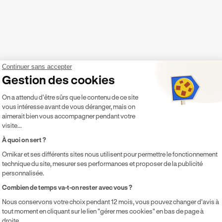
Continuer sans accepter
Gestion des cookies
Plateforme de Gestion du Consentement 
t ses environs
On a attendu d'être sûrs que le contenu de ce site
vous intéresse avant de vous déranger, mais on
aimerait bien vous accompagner pendant votre
visite...
À quoi on sert ?
Ornikar et ses différents sites nous utilisent pour permettre le fonctionnement
technique du site, mesurer ses performances et proposer de la publicité
personnalisée.
Axeptio consent
Combien de temps va-t-on rester avec vous ?
Nous conservons votre choix pendant 12 mois, vous pouvez changer d'avis à
tout moment en cliquant sur le lien "gérer mes cookies" en bas de page à
droite