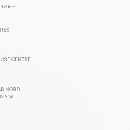
tbéliard
GRES
OUSE CENTRE
AR NORD
ux Vins