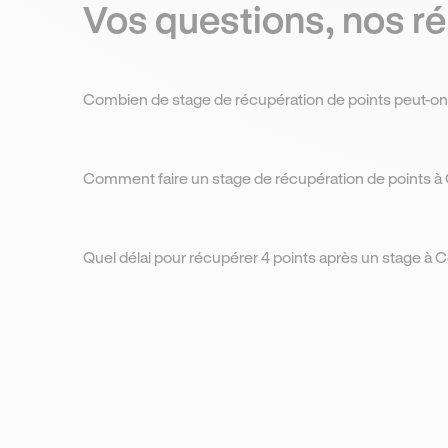
Vos questions, nos r
Combien de stage de récupération de points peut-on 
Le tarif moyen d’un stage à Colmar est compris entre
170€ et 230€, mais il peut varier en fonction de la
Comment faire un stage de récupération de points à
date ou du formateur.
L'inscription à un stage à Colmar se fait en ligne :
choisissez une date, renseignez vos infos et réglez
Quel délai pour récupérer 4 points après un stage à 
directement.
Le délai moyen pour voir vos points ajoutés après un
stage à Colmar est de 2 à 3 jours ouvrés.