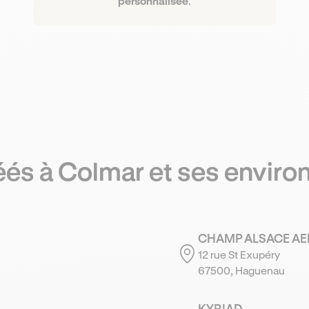
personnalisée
.
réés
à Colmar
et ses enviro
CHAMP ALSACE A
12 rue St Exupéry
67500, Haguenau
KYRIAD