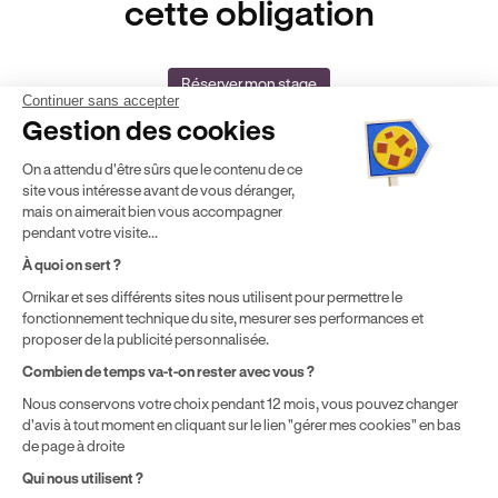
cette obligation
Réserver mon stage
Continuer sans accepter
Gestion des cookies
On a attendu d'être sûrs que le contenu de ce
site vous intéresse avant de vous déranger,
mais on aimerait bien vous accompagner
pendant votre visite...
Auto-école agréée
Agrément Orias
À quoi on sert ?
n°E16 044 00090
n° 20005380
Ornikar et ses différents sites nous utilisent pour permettre le
Aide & contact
fonctionnement technique du site, mesurer ses performances et
Club
proposer de la publicité personnalisée.
Auto-école & Assurance
Combien de temps va-t-on rester avec vous ?
Nos principales villes
Nous conservons votre choix pendant 12 mois, vous pouvez changer
Formation entreprise
d'avis à tout moment en cliquant sur le lien "gérer mes cookies" en bas
de page à droite
Qui nous utilisent ?