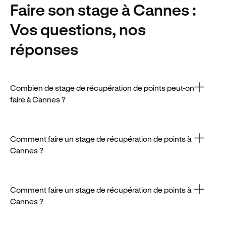
Faire son stage
à Cannes
:
Vos questions, nos
réponses
Combien de stage de récupération de points peut-on
faire à Cannes ?
Le tarif moyen d’un stage à Cannes est compris
entre 170€ et 230€, mais il peut varier en fonction de
la date ou du formateur.
Comment faire un stage de récupération de points à
Cannes ?
Il est possible de faire un stage à Cannes une fois par
an, selon les conditions fixées par le Code de la
route.
Comment faire un stage de récupération de points à
Cannes ?
Plusieurs centres à Cannes permettent de réserver