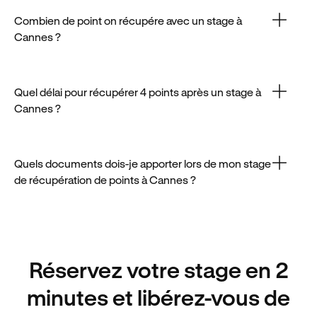
un stage en ligne en quelques clics. Pensez à vous y
prendre à l’avance.
Combien de point on récupére avec un stage à
Cannes ?
En suivant un stage agréé à Cannes, vous pourrez
récupérer 4 points, à condition que votre solde soit
positif.
Quel délai pour récupérer 4 points après un stage à
Cannes ?
Le traitement du dossier post-stage à Cannes prend
en moyenne 2 jours avant la réattribution des points.
Quels documents dois-je apporter lors de mon stage
de récupération de points à Cannes ?
Le jour du stage à Cannes, pensez à prendre votre
carte d’identité et votre permis de conduire, tous
deux en cours de validité.
Réservez votre stage en 2
minutes et libérez-vous de