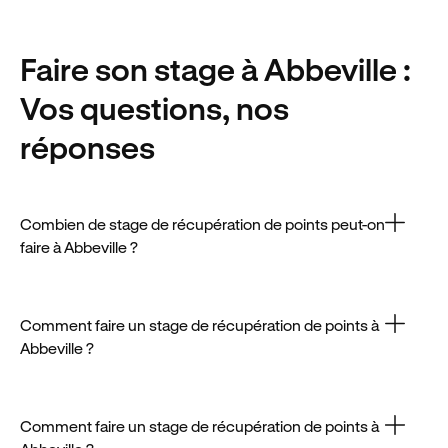
Faire son stage
à Abbeville
:
Vos questions, nos
réponses
Combien de stage de récupération de points peut-on
faire à Abbeville ?
Un stage à Abbeville coûte généralement entre
150€ et 250€. Le tarif dépend du lieu et des options
proposées.
Comment faire un stage de récupération de points à
Abbeville ?
Vous pouvez suivre un stage tous les 12 mois à
Abbeville, à condition de ne pas en avoir déjà fait un
dans ce délai.
Comment faire un stage de récupération de points à