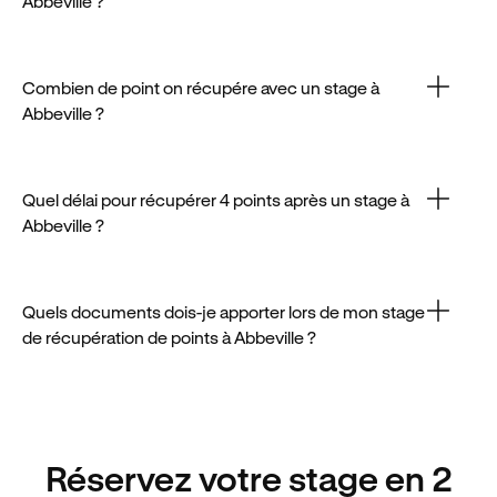
Abbeville ?
L'inscription à un stage à Abbeville se fait en ligne :
choisissez une date, renseignez vos infos et réglez
directement.
Combien de point on récupére avec un stage à
Abbeville ?
Dans la limite des conditions légales, un stage à
Abeville permet de créditer 4 points sur votre
permis.
Quel délai pour récupérer 4 points après un stage à
Abbeville ?
Vos points sont généralement crédités sous 48
heures après la fin du stage à Abeville, une fois le
dossier transmis.
Quels documents dois-je apporter lors de mon stage
de récupération de points à Abbeville ?
Pour participer à une session à Abbeville, vous
devez présenter une pièce d'identité et votre
permis le jour J.
Réservez votre stage en 2