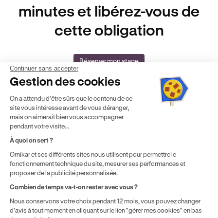
minutes et libérez-vous de
cette obligation
Réserver mon stage
Continuer sans accepter
Gestion des cookies
On a attendu d'être sûrs que le contenu de ce
site vous intéresse avant de vous déranger,
mais on aimerait bien vous accompagner
pendant votre visite...
Auto-école agréée
Agrément Orias
À quoi on sert ?
n°E16 044 00090
n° 20005380
Ornikar et ses différents sites nous utilisent pour permettre le
Aide & contact
fonctionnement technique du site, mesurer ses performances et
Club
proposer de la publicité personnalisée.
Auto-école & Assurance
Combien de temps va-t-on rester avec vous ?
Nos principales villes
Nous conservons votre choix pendant 12 mois, vous pouvez changer
Formation entreprise
d'avis à tout moment en cliquant sur le lien "gérer mes cookies" en bas